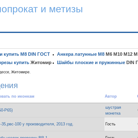
лопрокат и метизы
и купить М8 DIN ГОСТ
Анкера латунные М8
М6 М10 М12 М
резы купить
Житомир
Шайбы плоские и пружинные
DIN 
дессе, Житомире.
щения
Автор
шустрая
50-Р65)
монетка
-35,рвс-100 у производителя, 2013 год.
Гость
убу уголок проволку ВР-1
Гость