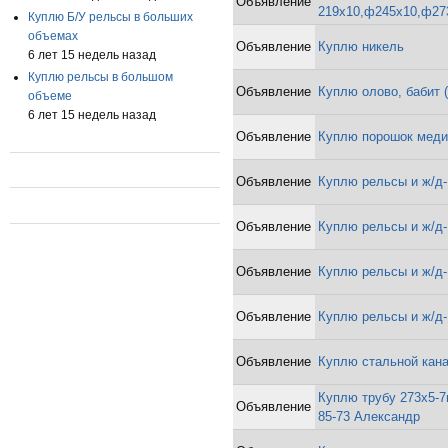
Объявление
219х10,ф245х10,ф273
Куплю Б/У рельсы в больших
объемах
Объявление
Куплю никель
6 лет 15 недель назад
Куплю рельсы в большом
Объявление
Куплю олово, бабит 
объеме
6 лет 15 недель назад
Объявление
Куплю порошок меди
Объявление
Куплю рельсы и ж/д-
Объявление
Куплю рельсы и ж/д-
Объявление
Куплю рельсы и ж/д-
Объявление
Куплю рельсы и ж/д-
Объявление
Куплю стальной кан
Куплю трубу 273х5-7
Объявление
85-73 Александр