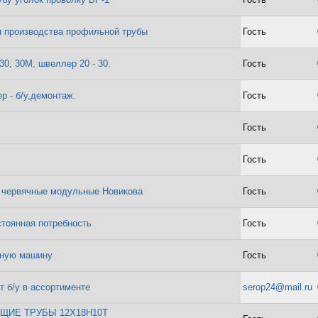
я производства профильной трубы
Гость
30, 30М, швеллер 20 - 30.
Гость
р - б/у,демонтаж.
Гость
Гость
Гость
 червячные модульные Новикова
Гость
стоянная потребность
Гость
ьную машину
Гость
 б/у в ассортименте
serop24@mail.ru
ИЕ ТРУБЫ 12Х18Н10Т