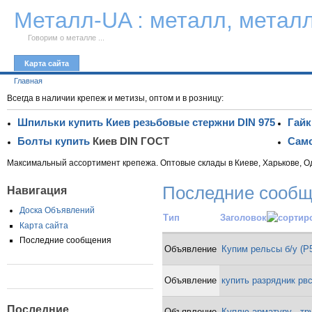
К тексту
Металл-UA : металл, метал
Говорим о металле ...
Карта сайта
Главная
Всегда в наличии крепеж и метизы, оптом и в розницу:
Шпильки купить Киев резьбовые стержни DIN 975
Гайк
Болты купить
Киев DIN ГОСТ
Само
Максимальный ассортимент крепежа. Оптовые склады в Киеве, Харькове, О
Последние сооб
Навигация
Доска Объявлений
Тип
Заголовок
Карта сайта
Последние сообщения
Объявление
Купим рельсы б/у (Р
Объявление
купить разрядник рвс
Последние
Объявление
Куплю арматуру , тр