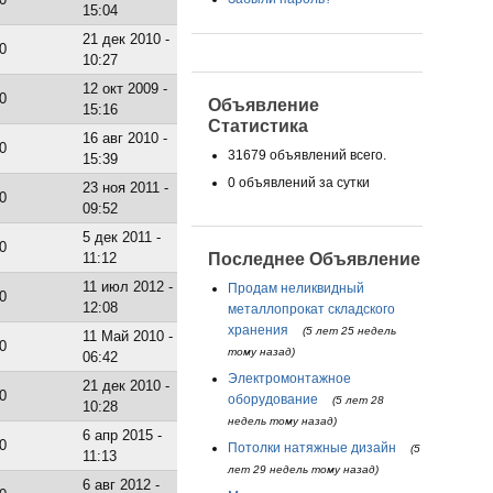
15:04
21 дек 2010 -
0
10:27
12 окт 2009 -
0
Объявление
15:16
Статистика
16 авг 2010 -
0
31679 объявлений всего.
15:39
0 объявлений за сутки
23 ноя 2011 -
0
09:52
5 дек 2011 -
0
11:12
Последнее Объявление
11 июл 2012 -
Продам неликвидный
0
12:08
металлопрокат складского
хранения
(5 лет 25 недель
11 Май 2010 -
0
тому назад)
06:42
Электромонтажное
21 дек 2010 -
0
оборудование
(5 лет 28
10:28
недель тому назад)
6 апр 2015 -
0
Потолки натяжные дизайн
(5
11:13
лет 29 недель тому назад)
6 авг 2012 -