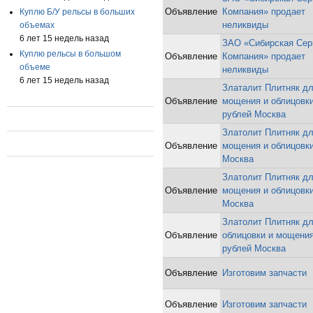
Объявление
Компания» продает
Куплю Б/У рельсы в больших
неликвиды
объемах
6 лет 15 недель назад
ЗАО «Сибирская Сер
Куплю рельсы в большом
Объявление
Компания» продает
объеме
неликвиды
6 лет 15 недель назад
Златалит Плитняк д
Объявление
мощения и облицовки
рублей Москва
Златолит Плитняк д
Объявление
мощения и облицовк
Москва
Златолит Плитняк д
Объявление
мощения и облицовк
Москва
Златолит Плитняк д
Объявление
облицовки и мощения
рублей Москва
Объявление
Изготовим запчасти
Объявление
Изготовим запчасти