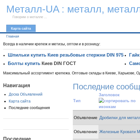
К тексту
Металл-UA : металл, метал
Говорим о металле ...
Карта сайта
Главная
Всегда в наличии крепеж и метизы, оптом и в розницу:
Шпильки купить Киев резьбовые стержни DIN 975
Гайк
Болты купить
Киев DIN ГОСТ
Само
Максимальный ассортимент крепежа. Оптовые склады в Киеве, Харькове, О
Последние сооб
Навигация
Доска Объявлений
Заголовок
Тип
Карта сайта
Последние сообщения
Объявление
Дробилки для метал
Объявление
Железные Кровати М
Последние