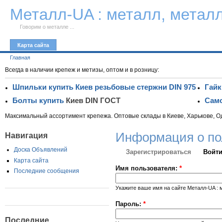
К тексту
Металл-UA : металл, метал
Говорим о металле ...
Карта сайта
Главная
Всегда в наличии крепеж и метизы, оптом и в розницу:
Шпильки купить Киев резьбовые стержни DIN 975
Гайк
Болты купить
Киев DIN ГОСТ
Само
Максимальный ассортимент крепежа. Оптовые склады в Киеве, Харькове, О
Информация о по
Навигация
Доска Объявлений
Зарегистрироваться
Войти
Карта сайта
Имя пользователя:
*
Последние сообщения
Укажите ваше имя на сайте Металл-UA : 
Пароль:
*
Последние