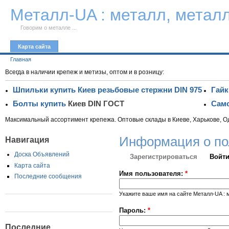
К тексту
Металл-UA : металл, метал
Говорим о металле ...
Карта сайта
Главная
Всегда в наличии крепеж и метизы, оптом и в розницу:
Шпильки купить Киев резьбовые стержни DIN 975
Гайк
Болты купить
Киев DIN ГОСТ
Само
Максимальный ассортимент крепежа. Оптовые склады в Киеве, Харькове, О
Информация о по
Навигация
Доска Объявлений
Зарегистрироваться
Войти
Карта сайта
Имя пользователя:
*
Последние сообщения
Укажите ваше имя на сайте Металл-UA : 
Пароль:
*
Последние