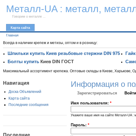
К тексту
Металл-UA : металл, метал
Говорим о металле ...
Карта сайта
Главная
Всегда в наличии крепеж и метизы, оптом и в розницу:
Шпильки купить Киев резьбовые стержни DIN 975
Гайк
Болты купить
Киев DIN ГОСТ
Само
Максимальный ассортимент крепежа. Оптовые склады в Киеве, Харькове, О
Информация о по
Навигация
Доска Объявлений
Зарегистрироваться
Войти
Карта сайта
Имя пользователя:
*
Последние сообщения
Укажите ваше имя на сайте Металл-UA : 
Пароль:
*
Последние