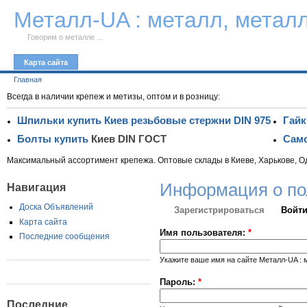
К тексту
Металл-UA : металл, метал
Говорим о металле ...
Карта сайта
Главная
Всегда в наличии крепеж и метизы, оптом и в розницу:
Шпильки купить Киев резьбовые стержни DIN 975
Гайк
Болты купить
Киев DIN ГОСТ
Само
Максимальный ассортимент крепежа. Оптовые склады в Киеве, Харькове, О
Информация о по
Навигация
Доска Объявлений
Зарегистрироваться
Войти
Карта сайта
Имя пользователя:
*
Последние сообщения
Укажите ваше имя на сайте Металл-UA : 
Пароль:
*
Последние