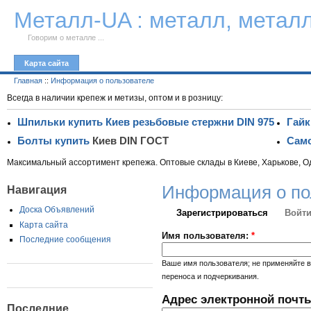
К тексту
Металл-UA : металл, метал
Говорим о металле ...
Карта сайта
Главная
::
Информация о пользователе
Всегда в наличии крепеж и метизы, оптом и в розницу:
Шпильки купить Киев резьбовые стержни DIN 975
Гайк
Болты купить
Киев DIN ГОСТ
Само
Максимальный ассортимент крепежа. Оптовые склады в Киеве, Харькове, О
Информация о по
Навигация
Доска Объявлений
Зарегистрироваться
Войти
Карта сайта
Имя пользователя:
*
Последние сообщения
Ваше имя пользователя; не применяйте в
переноса и подчеркивания.
Адрес электронной почт
Последние