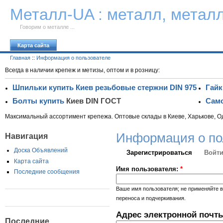
К тексту
Металл-UA : металл, метал
Говорим о металле ...
Карта сайта
Главная
::
Информация о пользователе
Всегда в наличии крепеж и метизы, оптом и в розницу:
Шпильки купить Киев резьбовые стержни DIN 975
Гайк
Болты купить
Киев DIN ГОСТ
Само
Максимальный ассортимент крепежа. Оптовые склады в Киеве, Харькове, О
Информация о по
Навигация
Доска Объявлений
Зарегистрироваться
Войти
Карта сайта
Имя пользователя:
*
Последние сообщения
Ваше имя пользователя; не применяйте в
переноса и подчеркивания.
Адрес электронной почт
Последние