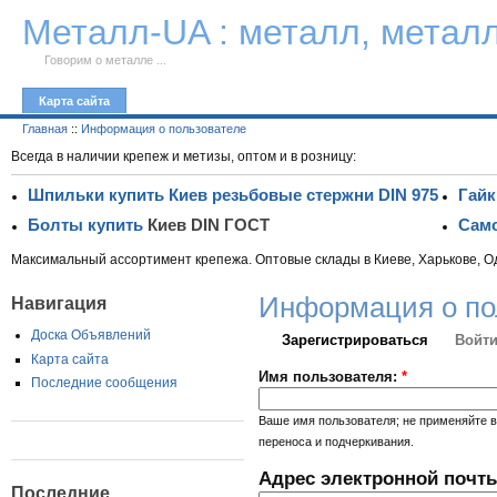
К тексту
Металл-UA : металл, метал
Говорим о металле ...
Карта сайта
Главная
::
Информация о пользователе
Всегда в наличии крепеж и метизы, оптом и в розницу:
Шпильки купить Киев резьбовые стержни DIN 975
Гайк
Болты купить
Киев DIN ГОСТ
Само
Максимальный ассортимент крепежа. Оптовые склады в Киеве, Харькове, О
Информация о по
Навигация
Доска Объявлений
Зарегистрироваться
Войти
Карта сайта
Имя пользователя:
*
Последние сообщения
Ваше имя пользователя; не применяйте в
переноса и подчеркивания.
Адрес электронной почт
Последние