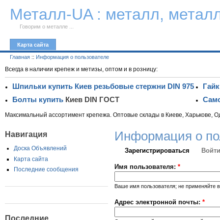
К тексту
Металл-UA : металл, метал
Говорим о металле ...
Карта сайта
Главная
::
Информация о пользователе
Всегда в наличии крепеж и метизы, оптом и в розницу:
Шпильки купить Киев резьбовые стержни DIN 975
Гайк
Болты купить
Киев DIN ГОСТ
Само
Максимальный ассортимент крепежа. Оптовые склады в Киеве, Харькове, О
Информация о по
Навигация
Доска Объявлений
Зарегистрироваться
Войти
Карта сайта
Имя пользователя:
*
Последние сообщения
Ваше имя пользователя; не применяйте в
Адрес электронной почты:
*
Последние