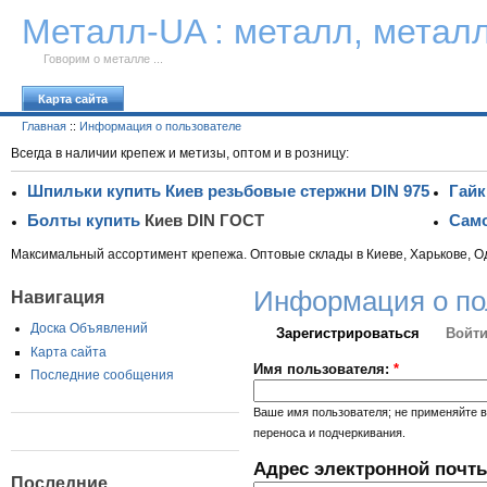
К тексту
Металл-UA : металл, метал
Говорим о металле ...
Карта сайта
Главная
::
Информация о пользователе
Всегда в наличии крепеж и метизы, оптом и в розницу:
Шпильки купить Киев резьбовые стержни DIN 975
Гайк
Болты купить
Киев DIN ГОСТ
Само
Максимальный ассортимент крепежа. Оптовые склады в Киеве, Харькове, О
Информация о по
Навигация
Доска Объявлений
Зарегистрироваться
Войти
Карта сайта
Имя пользователя:
*
Последние сообщения
Ваше имя пользователя; не применяйте в
переноса и подчеркивания.
Адрес электронной почт
Последние