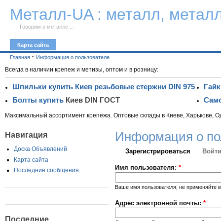
К тексту
Металл-UA : металл, метал
Говорим о металле ...
Карта сайта
Главная
::
Информация о пользователе
Всегда в наличии крепеж и метизы, оптом и в розницу:
Шпильки купить Киев резьбовые стержни DIN 975
Гайк
Болты купить
Киев DIN ГОСТ
Само
Максимальный ассортимент крепежа. Оптовые склады в Киеве, Харькове, О
Информация о по
Навигация
Доска Объявлений
Зарегистрироваться
Войти
Карта сайта
Имя пользователя:
*
Последние сообщения
Ваше имя пользователя; не применяйте в
Адрес электронной почты:
*
Последние