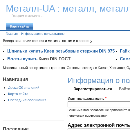
К тексту
Металл-UA : металл, метал
Говорим о металле ...
Карта сайта
Главная
::
Информация о пользователе
Всегда в наличии крепеж и метизы, оптом и в розницу:
Шпильки купить Киев резьбовые стержни DIN 975
Гайк
Болты купить
Киев DIN ГОСТ
Само
Максимальный ассортимент крепежа. Оптовые склады в Киеве, Харькове, О
Информация о по
Навигация
Доска Объявлений
Зарегистрироваться
Войти
Карта сайта
Имя пользователя:
*
Последние сообщения
Ваше имя пользователя; не применяйте в
переноса и подчеркивания.
Адрес электронной почт
Последние