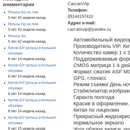
CarcamVip
комментарии
Телефон:
Рельсы б/у на лом
89144197410
5 лет 42 недели назад
Адрес e-mail:
Рельсы б/у на лом
carcamvip@yandex.ru
5 лет 42 недели назад
Рельсы б/у
Автомобильный видеор
5 лет 42 недели назад
Производитель VIP, Ки
Куплю Б/У рельсы в больших
Количество камер 1 х 2
объемах
Поддерживаемые фор
6 лет 14 недель назад
CMOS матрица 1 4 дю
Куплю Б/У рельсы в больших
Формат сжатия ASF M
объемах
6 лет 14 недель назад
GPS, глонасс
Куплю Б/У рельсы в больших
Режим съемки День но
объемах
Стабилизатор изображ
6 лет 14 недель назад
Гарантя полгода
Куплю Б/У рельсы в больших
Красив в оформлении, 
объемах
Китая по лицензии
6 лет 14 недель назад
Прекрасный жидкокрис
Куплю Б/У рельсы в больших
нормальное зеркало
объемах
Угол обзора записи, по
6 лет 15 недель назад