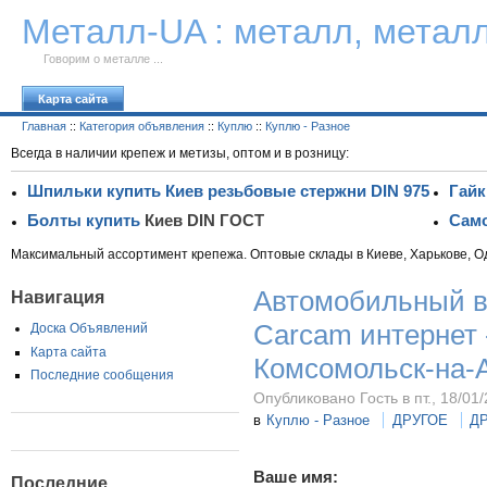
К тексту
Металл-UA : металл, метал
Говорим о металле ...
Карта сайта
Главная
::
Категория объявления
::
Куплю
::
Куплю - Разное
Всегда в наличии крепеж и метизы, оптом и в розницу:
Шпильки купить Киев резьбовые стержни DIN 975
Гайк
Болты купить
Киев DIN ГОСТ
Само
Максимальный ассортимент крепежа. Оптовые склады в Киеве, Харькове, О
Автомобильный в
Навигация
Carcam интернет 
Доска Объявлений
Карта сайта
Комсомольск-на-
Последние сообщения
Опубликовано Гость в пт., 18/01/
в
Куплю - Разное
ДРУГОЕ
Д
Ваше имя:
Последние