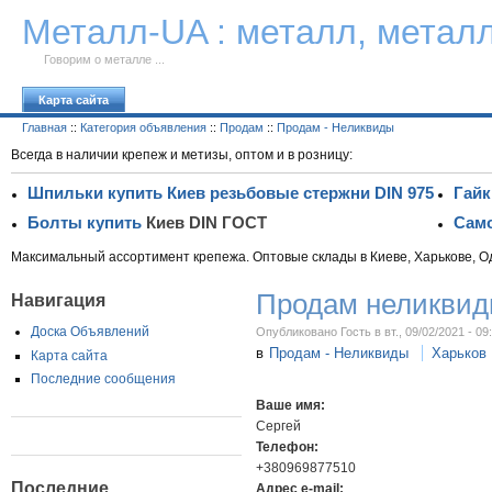
К тексту
Металл-UA : металл, метал
Говорим о металле ...
Карта сайта
Главная
::
Категория объявления
::
Продам
::
Продам - Неликвиды
Всегда в наличии крепеж и метизы, оптом и в розницу:
Шпильки купить Киев резьбовые стержни DIN 975
Гайк
Болты купить
Киев DIN ГОСТ
Само
Максимальный ассортимент крепежа. Оптовые склады в Киеве, Харькове, О
Продам неликвид
Навигация
Доска Объявлений
Опубликовано Гость в вт., 09/02/2021 - 09
в
Продам - Неликвиды
Харьков
Карта сайта
Последние сообщения
Ваше имя:
Сергей
Телефон:
+380969877510
Последние
Адрес e-mail: