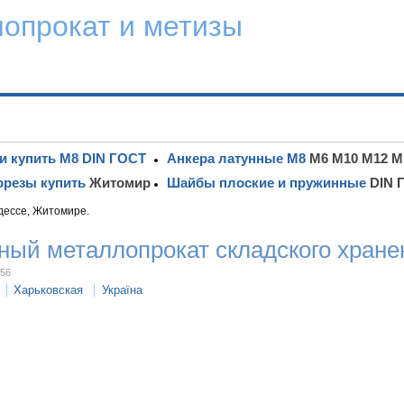
лопрокат и метизы
и купить М8 DIN ГОСТ
Анкера латунные М8
М6 М10 М12 М
резы купить
Житомир
Шайбы плоские и пружинные
DIN 
дессе, Житомире.
ный металлопрокат складского хране
:56
Харьковская
Україна