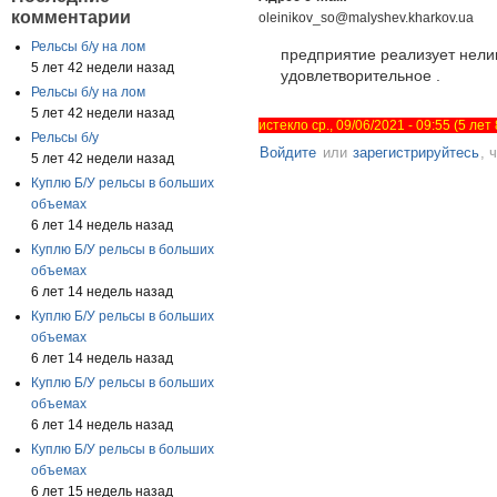
комментарии
oleinikov_so@malyshev.kharkov.ua
Рельсы б/у на лом
предприятие реализует нелик
5 лет 42 недели назад
удовлетворительное .
Рельсы б/у на лом
5 лет 42 недели назад
истекло ср., 09/06/2021 - 09:55 (5 ле
Рельсы б/у
Войдите
или
зарегистрируйтесь
, 
5 лет 42 недели назад
Куплю Б/У рельсы в больших
объемах
6 лет 14 недель назад
Куплю Б/У рельсы в больших
объемах
6 лет 14 недель назад
Куплю Б/У рельсы в больших
объемах
6 лет 14 недель назад
Куплю Б/У рельсы в больших
объемах
6 лет 14 недель назад
Куплю Б/У рельсы в больших
объемах
6 лет 15 недель назад