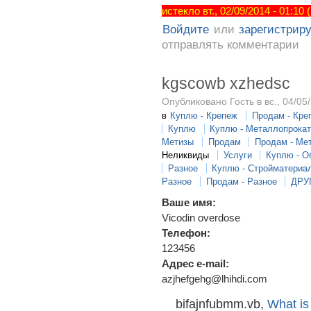
истекло вт., 02/09/2014 - 01:10
Войдите
или
зарегистрир
отправлять комментарии
kgscowb xzhedsc
Опубликовано Гость в вс., 04/05/
в
Куплю - Крепеж
Продам - Кре
Куплю
Куплю - Металлопрока
Метизы
Продам
Продам - Ме
Неликвиды
Услуги
Куплю - О
Разное
Куплю - Стройматериа
Разное
Продам - Разное
ДРУ
Ваше имя:
Vicodin overdose
Телефон:
123456
Адрес e-mail:
azjhefgehg@lhihdi.com
bifajnfubmm.vb,
What is