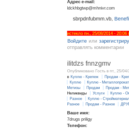
Адрес e-mail:
ldckhbgtwp@mhnivr.com
sbrpdnfubmm.vb,
Benefi
истекло пн., 25/08/2014 - 20:06
Войдите
или
зарегистрир
отправлять комментарии
ilitdzs fnnzgmv
Опубликовано Гость в пт., 25/04/
в
Куплю - Крепеж
Продам - Кре
Куплю
Куплю - Металлопрока
Метизы
Продам
Продам - Ме
Неликвиды
Услуги
Куплю - О
Разное
Куплю - Стройматериа
Разное
Продам - Разное
ДРУ
Ваше имя:
7drugs priligy
Телефон: