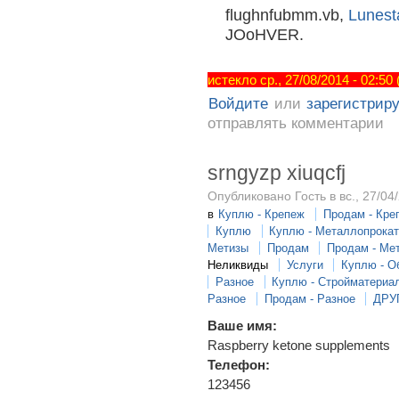
flughnfubmm.vb,
Lunest
JOoHVER.
истекло ср., 27/08/2014 - 02:50
Войдите
или
зарегистрир
отправлять комментарии
srngyzp xiuqcfj
Опубликовано Гость в вс., 27/04/
в
Куплю - Крепеж
Продам - Кре
Куплю
Куплю - Металлопрока
Метизы
Продам
Продам - Ме
Неликвиды
Услуги
Куплю - О
Разное
Куплю - Стройматериа
Разное
Продам - Разное
ДРУ
Ваше имя:
Raspberry ketone supplements
Телефон:
123456