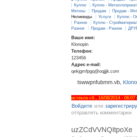
Куплю
Куплю - Металлопрока
Метизы
Продам
Продам - Ме
Неликвиды
Услуги
Куплю - О
Разное
Куплю - Стройматериа
Разное
Продам - Разное
ДРУ
Ваше имя:
Klonopin
Телефон:
123456
Адрес e-mail:
qekjgmfpgq@oqjjjk.com
tswwpnfubmm.vb,
Klono
истекло сб., 16/08/2014 - 06:07
Войдите
или
зарегистрир
отправлять комментарии
uzZCdVVNQItpoXe