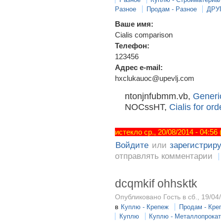
Разное
Продам - Разное
ДРУ
Ваше имя:
Cialis comparison
Телефон:
123456
Адрес e-mail:
hxclukauoc@upevlj.com
ntonjnfubmm.vb,
Generi
NOCssHT,
Cialis for ord
истекло ср., 20/08/2014 - 04:56
Войдите
или
зарегистрир
отправлять комментарии
dcqmkif ohhsktk
Опубликовано Гость в сб., 19/04
в
Куплю - Крепеж
Продам - Кре
Куплю
Куплю - Металлопрока