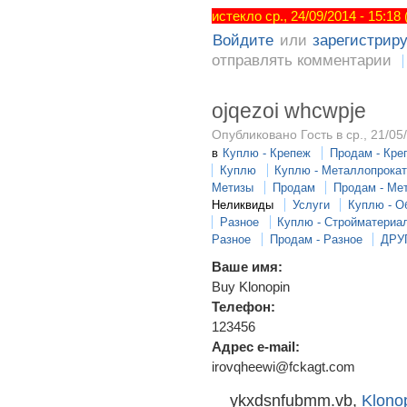
истекло ср., 24/09/2014 - 15:18
Войдите
или
зарегистрир
отправлять комментарии
ojqezoi whcwpje
Опубликовано Гость в ср., 21/05
в
Куплю - Крепеж
Продам - Кре
Куплю
Куплю - Металлопрока
Метизы
Продам
Продам - Ме
Неликвиды
Услуги
Куплю - О
Разное
Куплю - Стройматериа
Разное
Продам - Разное
ДРУ
Ваше имя:
Buy Klonopin
Телефон:
123456
Адрес e-mail:
irovqheewi@fckagt.com
ykxdsnfubmm.vb,
Klono