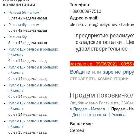
комментарии
Телефон:
+380969877510
Рельсы б/у на лом
Адрес e-mail:
5 лет 42 недели назад
oleinikov_so@malyshev.kharkov
Рельсы б/у на лом
5 лет 42 недели назад
предприятие реализуе
Рельсы б/у
складские остатки . Це
5 лет 42 недели назад
удовлетворительное .
Куплю Б/У рельсы в больших
объемах
6 лет 14 недель назад
истекло ср., 09/06/2021 - 09:55
Куплю Б/У рельсы в больших
Войдите
или
зарегистрир
объемах
отправлять комментарии
6 лет 14 недель назад
Куплю Б/У рельсы в больших
объемах
Продам поковки-ко
6 лет 14 недель назад
Опубликовано Гость в пт., 26/04/
Куплю Б/У рельсы в больших
объемах
в
Продам - Металл
Продам - Н
6 лет 14 недель назад
Днепропетровская
Україна
Куплю Б/У рельсы в больших
Ваше имя:
объемах
Сергей
6 лет 15 недель назад