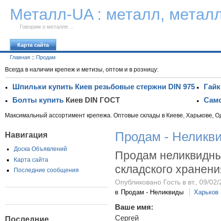
К тексту
Металл-UA : металл, метал
Говорим о металле ...
Карта сайта
Главная
::
Продам
Всегда в наличии крепеж и метизы, оптом и в розницу:
Шпильки купить Киев резьбовые стержни DIN 975
Гайк
Болты купить
Киев DIN ГОСТ
Само
Максимальный ассортимент крепежа. Оптовые склады в Киеве, Харькове, О
Продам - Неликв
Навигация
Доска Объявлений
Продам неликвидны
Карта сайта
складского хранени
Последние сообщения
Опубликовано Гость в вт., 09/02/
в
Продам - Неликвиды
Харьков
Ваше имя:
Сергей
Последние