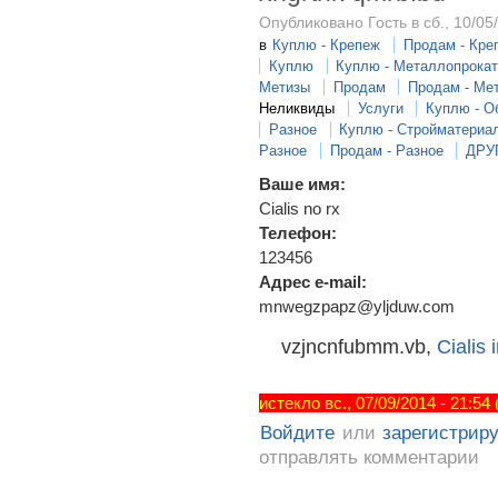
Опубликовано Гость в сб., 10/05
в
Куплю - Крепеж
Продам - Кре
Куплю
Куплю - Металлопрока
Метизы
Продам
Продам - Ме
Неликвиды
Услуги
Куплю - О
Разное
Куплю - Стройматериа
Разное
Продам - Разное
ДРУ
Ваше имя:
Cialis no rx
Телефон:
123456
Адрес e-mail:
mnwegzpapz@yljduw.com
vzjncnfubmm.vb,
Cialis 
истекло вс., 07/09/2014 - 21:54
Войдите
или
зарегистрир
отправлять комментарии