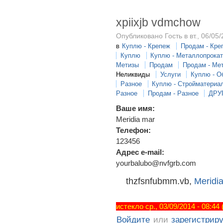
xpiixjb vdmchow
Опубликовано Гость в вт., 06/05/
в
Куплю - Крепеж
Продам - Кре
Куплю
Куплю - Металлопрока
Метизы
Продам
Продам - Ме
Неликвиды
Услуги
Куплю - О
Разное
Куплю - Стройматериа
Разное
Продам - Разное
ДРУ
Ваше имя:
Meridia mar
Телефон:
123456
Адрес e-mail:
yourbalubo@nvfgrb.com
thzfsnfubmm.vb,
Meridi
истекло ср., 03/09/2014 - 08:44
Войдите
или
зарегистрир