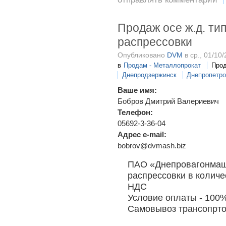
Продаж осе ж.д. ти
распрессовки
Опубликовано
DVM
в ср., 01/10/
в
Продам - Металлопрокат
Прод
Днепродзержинск
Днепропетро
Ваше имя:
Бобров Дмитрий Валериевич
Телефон:
05692-3-36-04
Адрес e-mail:
bobrov@dvmash.biz
ПАО «Днепровагонмаш
распрессовки в количес
НДС
Условие оплаты - 100
Самовывоз трансопрто