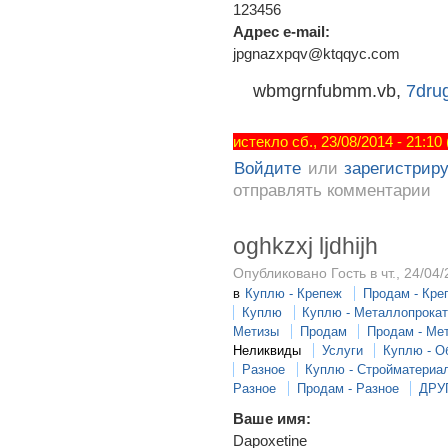
123456
Адрес e-mail:
jpgnazxpqv@ktqqyc.com
wbmgrnfubmm.vb,
7drug
истекло сб., 23/08/2014 - 21:10
Войдите
или
зарегистрир
отправлять комментарии
oghkzxj ljdhijh
Опубликовано Гость в чт., 24/04/
в
Куплю - Крепеж
Продам - Кре
Куплю
Куплю - Металлопрока
Метизы
Продам
Продам - Ме
Неликвиды
Услуги
Куплю - О
Разное
Куплю - Стройматериа
Разное
Продам - Разное
ДРУ
Ваше имя:
Dapoxetine