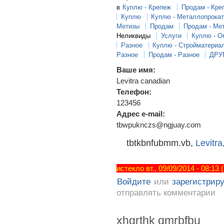
в
Куплю - Крепеж
Продам - Кре
Куплю
Куплю - Металлопрока
Метизы
Продам
Продам - Ме
Неликвиды
Услуги
Куплю - О
Разное
Куплю - Стройматериа
Разное
Продам - Разное
ДРУ
Ваше имя:
Levitra canadian
Телефон:
123456
Адрес e-mail:
tbwpuknczs@ngjuay.com
tbtkbnfubmm.vb,
Levitra
истекло вт., 09/09/2014 - 08:13
Войдите
или
зарегистрир
отправлять комментарии
xhgrthk qmrbfbu