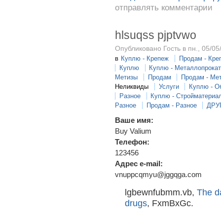
отправлять комментарии
hlsuqss pjptvwo
Опубликовано Гость в пн., 05/05
в
Куплю - Крепеж
Продам - Кре
Куплю
Куплю - Металлопрока
Метизы
Продам
Продам - Ме
Неликвиды
Услуги
Куплю - О
Разное
Куплю - Стройматериа
Разное
Продам - Разное
ДРУ
Ваше имя:
Buy Valium
Телефон:
123456
Адрес e-mail:
vnuppcqmyu@jggqga.com
lgbewnfubmm.vb,
The da
drugs
, FxmBxGc.