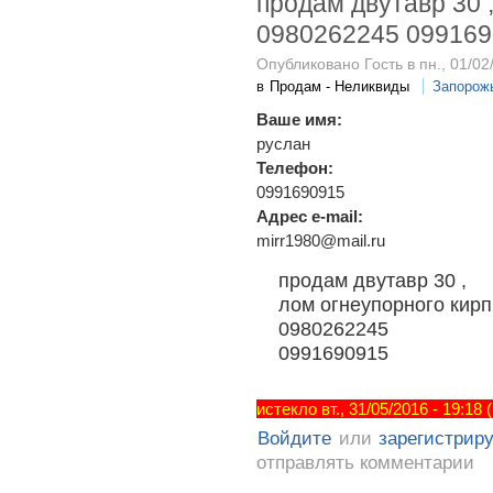
продам двутавр 30 
0980262245 09916
Опубликовано Гость в пн., 01/02
в
Продам - Неликвиды
Запорож
Ваше имя:
руслан
Телефон:
0991690915
Адрес e-mail:
mirr1980@mail.ru
продам двутавр 30 ,
лом огнеупорного кир
0980262245
0991690915
истекло вт., 31/05/2016 - 19:18
Войдите
или
зарегистрир
отправлять комментарии