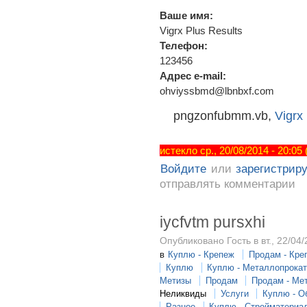
Ваше имя:
Vigrx Plus Results
Телефон:
123456
Адрес e-mail:
ohviyssbmd@lbnbxf.com
pngzonfubmm.vb,
Vigrx
истекло ср., 20/08/2014 - 20:05
Войдите
или
зарегистрир
отправлять комментарии
iycfvtm pursxhi
Опубликовано Гость в вт., 22/04/
в
Куплю - Крепеж
Продам - Кре
Куплю
Куплю - Металлопрока
Метизы
Продам
Продам - Ме
Неликвиды
Услуги
Куплю - О
Разное
Куплю - Стройматериа