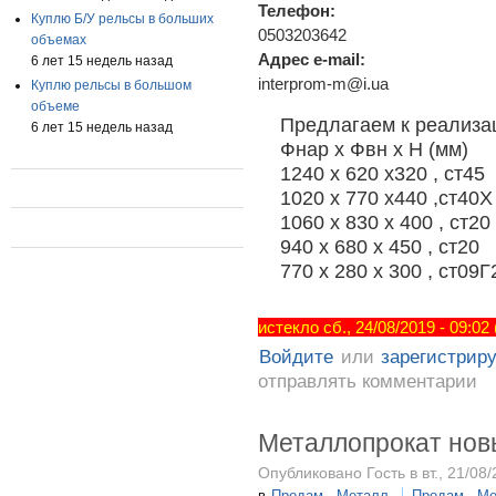
Телефон:
Куплю Б/У рельсы в больших
0503203642
объемах
Адрес e-mail:
6 лет 15 недель назад
interprom-m@i.ua
Куплю рельсы в большом
объеме
Предлагаем к реализа
6 лет 15 недель назад
Фнар х Фвн х Н (мм)
1240 х 620 х320 , ст45
1020 х 770 х440 ,ст40Х
1060 х 830 х 400 , ст20
940 х 680 х 450 , ст20
770 х 280 х 300 , ст09
истекло сб., 24/08/2019 - 09:02
Войдите
или
зарегистрир
отправлять комментарии
Металлопрокат нов
Опубликовано Гость в вт., 21/08/
в
Продам - Металл
Продам - М