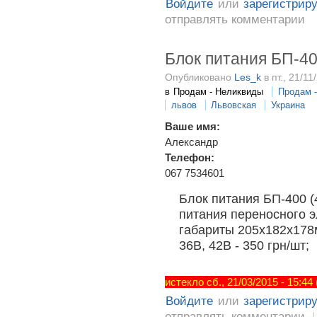
Войдите
или
зарегистрир
отправлять комментарии
Блок питания БП-4
Опубликовано
Les_k
в пт., 21/11
в
Продам - Неликвиды
Продам 
львов
Львовская
Украина
Ваше имя:
Александр
Телефон:
067 7534601
Блок питания БП-400 (
питания переносного э
габариты 205х182х178
36В, 42В - 350 грн/шт;
истекло сб., 21/03/2015 - 15:44
Войдите
или
зарегистрир
отправлять комментарии