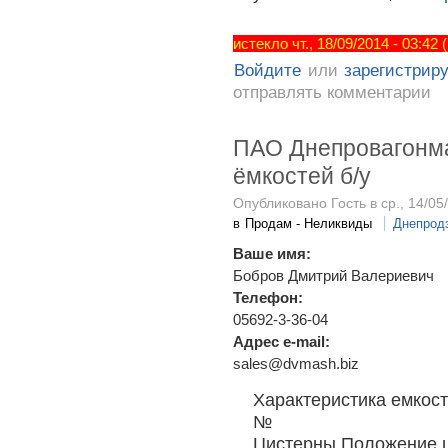
истекло чт., 18/09/2014 - 03:42
Войдите
или
зарегистрир
отправлять комментарии
ПАО Днепровагонм
ёмкостей б/у
Опубликовано Гость в ср., 14/05
в
Продам - Неликвиды
Днепрод
Ваше имя:
Бобров Дмитрий Валериевич
Телефон:
05692-3-36-04
Адрес e-mail:
sales@dvmash.biz
Характеристика емкос
№
Цистерны Положение 