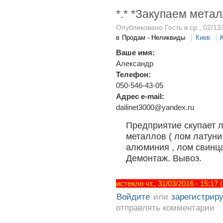
*.* *Закупаем метал
Опубликовано Гость в ср., 02/12
в
Продам - Неликвиды
Киев
Ваше имя:
Александр
Телефон:
050-546-43-05
Адрес e-mail:
dailinet3000@yandex.ru
Предприятие скупает л
металлов ( лом латуни 
алюминия , лом свинц
Демонтаж. Вывоз.
истекло чт., 31/03/2016 - 15:17
Войдите
или
зарегистрир
отправлять комментарии