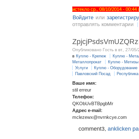
истекло ср., 08/10/2014 - 00:44
Войдите
или
зарегистрир
отправлять комментарии
ZpjcjPsdsVmUZQR
Опубликовано Гость в вт., 27/05/
в
Куплю - Крепеж
Куплю - Мета
Металлопрокат
Куплю - Метизы
Услуги
Куплю - Оборудование
Павловский Посад
Республика
Ваше имя:
stil erreur
Телефон:
QKObUvBTBpgbMr
Адрес e-mail:
mclezewx@nvrnkcye.com
comment3,
anklicken p