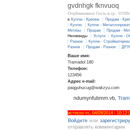
gvdnhgk fknvuoq
Опубликовано Гость в ср., 07/05
в
Куплю - Крепеж
Продам - Кре
Куплю
Куплю - Металлопрока
Метизы
Продам
Продам - Ме
Неликвиды
Услуги
Куплю - О
Разное
Куплю - Стройматериа
Разное
Продам - Разное
ДРУ
Ваше имя:
Tramadol 180
Телефон:
123456
Адрес e-mail:
paqguhucug@wakzyu.com
ndumynfubmm.vb,
Trama
истекло чт., 04/09/2014 - 10:12
Войдите
или
зарегистрир
отправлять комментарии