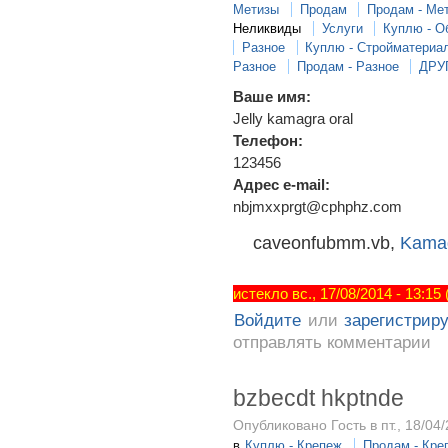
Метизы
Продам
Продам - Ме
Неликвиды
Услуги
Куплю - О
Разное
Куплю - Стройматериа
Разное
Продам - Разное
ДРУ
Ваше имя:
Jelly kamagra oral
Телефон:
123456
Адрес e-mail:
nbjmxxprgt@cphphz.com
caveonfubmm.vb,
Kamag
истекло вс., 17/08/2014 - 13:15
Войдите
или
зарегистрир
отправлять комментарии
bzbecdt hkptnde
Опубликовано Гость в пт., 18/04/
в
Куплю - Крепеж
Продам - Кре