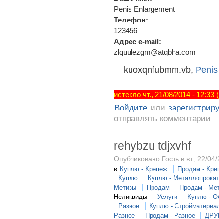
Penis Enlargement
Телефон:
123456
Адрес e-mail:
zlquulezgm@atqbha.com
kuoxqnfubmm.vb,
Penis
истекло чт., 21/08/2014 - 12:33
Войдите
или
зарегистрир
отправлять комментарии
rehybzu tdjxvhf
Опубликовано Гость в вт., 22/04/
в
Куплю - Крепеж
Продам - Кре
Куплю
Куплю - Металлопрока
Метизы
Продам
Продам - Ме
Неликвиды
Услуги
Куплю - О
Разное
Куплю - Стройматериа
Разное
Продам - Разное
ДРУ