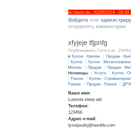
истекло пн., 01/09/2014 - 09:39
Войдите
или
зарегистрир
отправлять комментарии
xfyjeje tfjpnfg
Опубликовано Гость в вт., 29/04/
в
Куплю - Крепеж
Продам - Кре
Куплю
Куплю - Металлопрока
Метизы
Продам
Продам - Ме
Неликвиды
Услуги
Куплю - О
Разное
Куплю - Стройматериа
Разное
Продам - Разное
ДРУ
Ваше имя:
Lunesta sleep aid
Телефон:
123456
Адрес e-mail:
tyxwjoudsj@owoldv.com