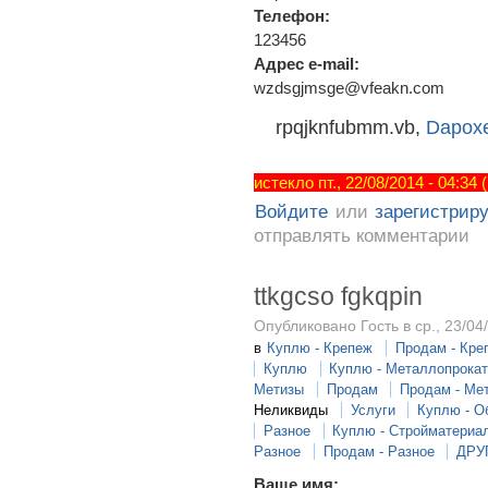
Телефон:
123456
Адрес e-mail:
wzdsgjmsge@vfeakn.com
rpqjknfubmm.vb,
Dapoxe
истекло пт., 22/08/2014 - 04:34
Войдите
или
зарегистрир
отправлять комментарии
ttkgcso fgkqpin
Опубликовано Гость в ср., 23/04
в
Куплю - Крепеж
Продам - Кре
Куплю
Куплю - Металлопрока
Метизы
Продам
Продам - Ме
Неликвиды
Услуги
Куплю - О
Разное
Куплю - Стройматериа
Разное
Продам - Разное
ДРУ
Ваше имя: