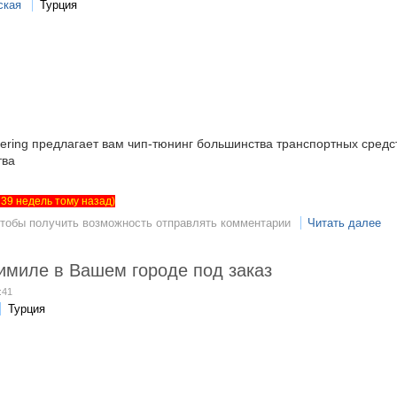
ская
Турция
ing предлагает вам чип-тюнинг большинства транспортных средств
тва
т 39 недель тому назад)
чтобы получить возможность отправлять комментарии
Читать далее
имиле в Вашем городе под заказ
:41
Турция