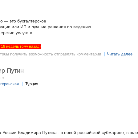
о — это бухгалтерское
зации или ИП и лучшие решения по ведению
терские услуги в
ет 18 недель тому назад)
чтобы получить возможность отправлять комментарии
Читать далее
р Путин
:19
егеранская
Турция
 России Владимира Путина - в новой российской субмарине, в шле