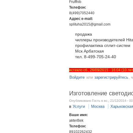
Fruffhib
Телефон:
8(499)7052440
Адрес e-mail:
splituha2015@gmail.com
продажа
чиллеры производителей Hita
профилактика сплит-систем
Мск Арбатская
тел. 8-499-705-24-40
истекло сб., 26/09/2015 - 16:04 (10 л
Войдите
или
зарегистрируйтесь
, 
Изготовление светоди
Опубликовано Гость в вс., 21/12/2014 - 00
в
Услуги
Москва
Харьковска
Ваше имя:
akterBek
Телефон:
89102262432