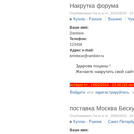
Накрутка форума
Опубликовано Гость в чт., 22/10/2015 - 23
в
Куплю - Разное
Выхино
Чу
Ваше имя:
Dardava
Телефон:
123456
Адрес e-mail:
kmnbear@rambler.ru
Здарова поцаны !
Желаете накрутить свой сай
истекло пт., 19/02/2016 - 23:40 (10 л
Войдите
или
зарегистрируйтесь
, 
поставка Москва Беску
Опубликовано Гость в пт., 29/05/2015 - 16
в
Куплю - Разное
Санкт-Петерб
Ваше имя: