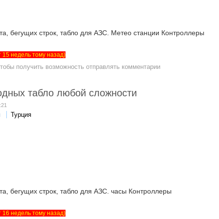
та, бегущих строк, табло для АЗС. Метео станции Контроллеры
ет 15 недель тому назад)
чтобы получить возможность отправлять комментарии
одных табло любой сложности
:21
я
Турция
та, бегущих строк, табло для АЗС. часы Контроллеры
ет 16 недель тому назад)