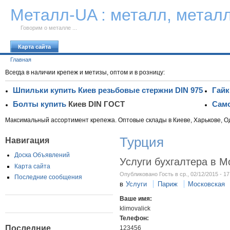
К тексту
Металл-UA : металл, метал
Говорим о металле ...
Карта сайта
Главная
Всегда в наличии крепеж и метизы, оптом и в розницу:
Шпильки купить Киев резьбовые стержни DIN 975
Гайк
Болты купить
Киев DIN ГОСТ
Само
Максимальный ассортимент крепежа. Оптовые склады в Киеве, Харькове, О
Турция
Навигация
Доска Объявлений
Услуги бухгалтера в М
Карта сайта
Опубликовано Гость в ср., 02/12/2015 - 17
Последние сообщения
в
Услуги
Париж
Московская
Ваше имя:
klimovalick
Телефон:
Последние
123456