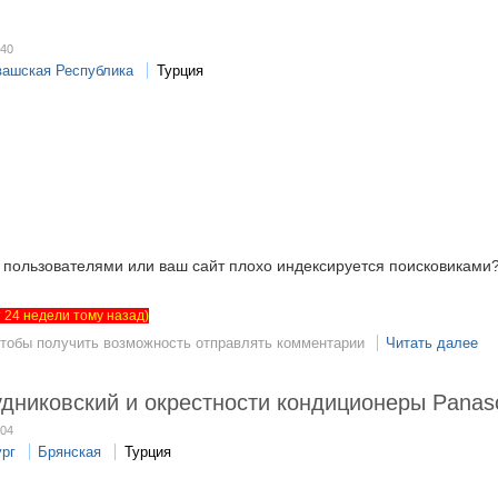
:40
вашская Республика
Турция
т пользователями или ваш сайт плохо индексируется поисковиками
ет 24 недели тому назад)
чтобы получить возможность отправлять комментарии
Читать далее
дниковский и окрестности кондиционеры Panas
:04
ург
Брянская
Турция