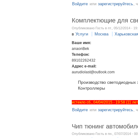
Войдите
или
зарегистрируйтесь
, 
Комплектющие для све
Опубликовано Гость в пт., 05/12/2014 - 19
в
Услуги
Москва
Харьковска
Ваше имя:
anaonBek
Телефон:
89102262432
Адрес e-mail:
aurudiolast@outlook.com
Производство светодиодных э
Контроллеры
истекло сб., 04/04/2015 - 19:58 (11 л
Войдите
или
зарегистрируйтесь
, 
Чип тюнинг автомобиле
Опубликовано Гость в пн., 07/07/2014 - 00