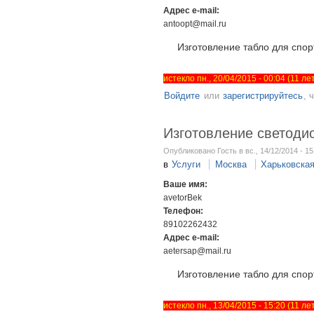
Адрес e-mail:
antoopt@mail.ru
Изготовление табло для спор
истекло пн., 20/04/2015 - 00:04 (11 л
Войдите
или
зарегистрируйтесь
, 
Изготовление светоди
Опубликовано Гость в вс., 14/12/2014 - 15
в
Услуги
Москва
Харьковска
Ваше имя:
avetorBek
Телефон:
89102262432
Адрес e-mail:
aetersap@mail.ru
Изготовление табло для спор
истекло пн., 13/04/2015 - 15:20 (11 л