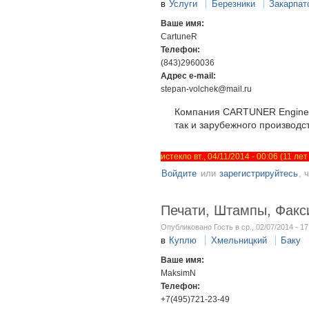
в
Услуги
Березники
Закарпат
Ваше имя:
CartuneR
Телефон:
(843)2960036
Адрес e-mail:
stepan-volchek@mail.ru
Компания CARTUNER Engineer
так и зарубежного производс
истекло вт., 04/11/2014 - 00:06 (11 ле
Войдите
или
зарегистрируйтесь
, 
Печати, Штампы, Факс
Опубликовано Гость в ср., 02/07/2014 - 17
в
Куплю
Хмельницкий
Баку
Ваше имя:
MaksimN
Телефон:
+7(495)721-23-49