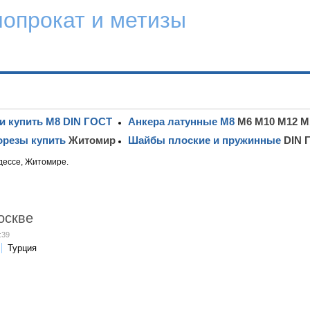
лопрокат и метизы
и купить М8 DIN ГОСТ
Анкера латунные М8
М6 М10 М12 М
резы купить
Житомир
Шайбы плоские и пружинные
DIN 
дессе, Житомире.
оскве
:39
Турция