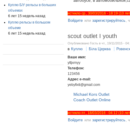
автобусе, в автомобильной,
Куплю Б/У рельсы в больших
объемах
истекло ср., 30/03/2016 - 18:19 (10 л
6 лет 15 недель назад
Войдите
или
зарегистрируйтесь
, 
Куплю рельсы в большом
объеме
6 лет 15 недель назад
scout outlet I youth
Опубликовано Гость в чт., 19/11/2015 - 04
в
Куплю
Біла Церква
Ровенс
Ваше имя:
yttjxrnyy
Телефон:
123456
Адрес e-mail:
yebyfixti@gmail.com
Michael Kors Outlet
Coach Outlet Online
истекло пт., 18/03/2016 - 04:12 (10 л
Войдите
или
зарегистрируйтесь
, 