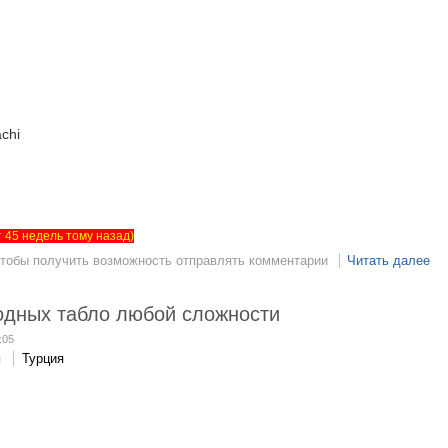
chi
ет 45 недель тому назад)
чтобы получить возможность отправлять комментарии
Читать далее
одных табло любой сложности
:05
я
Турция