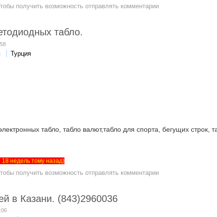
чтобы получить возможность отправлять комментарии
тодиодных табло.
:58
я
Турция
лектронных табло, табло валют,табло для спорта, бегущих строк, т
ет 18 недель тому назад)
чтобы получить возможность отправлять комментарии
й в Казани. (843)2960036
:06