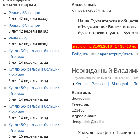
комментарии
Адрес e-mail:
klimovaleks87@mail.ru
Рельсы б/у на лом
5 лет 42 недели назад
Наша Бухгалтерская обществ
Рельсы б/у на лом
обслуживание Вашей органи
5 лет 42 недели назад
бухгалтерского учета. Бухгал
Рельсы б/у
5 лет 42 недели назад
истекло чт., 31/03/2016 - 17:39 (10 л
Куплю Б/У рельсы в больших
Войдите
или
зарегистрируйтесь
, 
объемах
6 лет 14 недель назад
Неожиданный Владими
Куплю Б/У рельсы в больших
объемах
Опубликовано Гость в вт., 01/12/2015 - 18
6 лет 14 недель назад
в
Куплю - Разное
Shanghai
Т
Куплю Б/У рельсы в больших
Ваше имя:
объемах
deagostinir
6 лет 14 недель назад
Телефон:
Куплю Б/У рельсы в больших
123456
объемах
Адрес e-mail:
6 лет 14 недель назад
deagostinir@mail.ru
Куплю Б/У рельсы в больших
объемах
Уникальные фото Президента
6 лет 15 недель назад