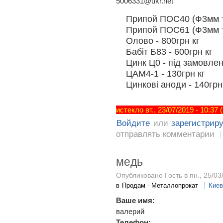
5006331@ukr.net
Припой ПОС40 (Ф3мм та
Припой ПОС61 (Ф3мм та
Олово - 800грн кг
Бабіт Б83 - 600грн кг
Цинк Ц0 - під замовле
ЦАМ4-1 - 130грн кг
Цинкові аноди - 140грн
истекло вт., 23/07/2019 - 10:37
Войдите
или
зарегистрир
отправлять комментарии
медь
Опубликовано Гость в пн., 25/03
в
Продам - Металлопрокат
Киев
Ваше имя:
валерий
Телефон: