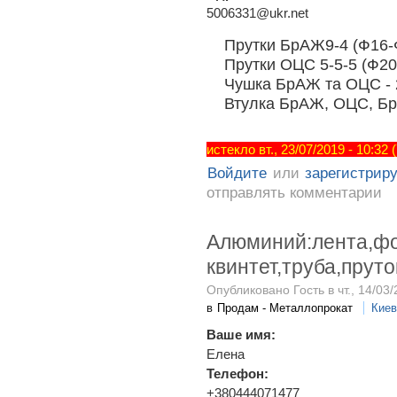
5006331@ukr.net
Прутки БрАЖ9-4 (Ф16-Ф
Прутки ОЦС 5-5-5 (Ф20-
Чушка БрАЖ та ОЦС - 
Втулка БрАЖ, ОЦС, БрО
истекло вт., 23/07/2019 - 10:32
Войдите
или
зарегистрир
отправлять комментарии
Алюминий:лента,фо
квинтет,труба,прут
Опубликовано Гость в чт., 14/03/
в
Продам - Металлопрокат
Киев
Ваше имя:
Елена
Телефон:
+380444071477