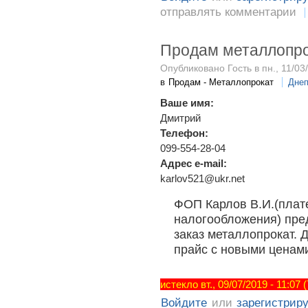
отправлять комментарии
Продам металлопр
Опубликовано Гость в пн., 11/03/
в
Продам - Металлопрокат
Днеп
Ваше имя:
Дмитрий
Телефон:
099-554-28-04
Адрес e-mail:
karlov521@ukr.net
ФОП Карлов В.И.(плат
налогообложения) пред
заказ металлопрокат.
прайс с новыми ценами
истекло вт., 09/07/2019 - 11:07
Войдите
или
зарегистрир