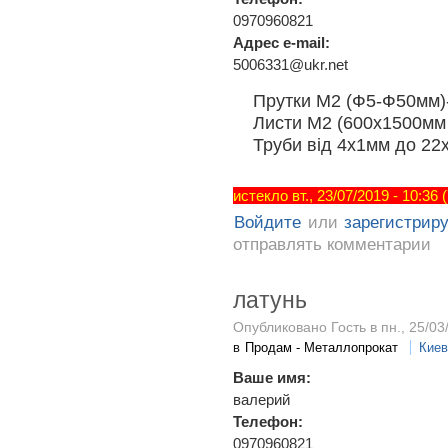
0970960821
Адрес e-mail:
5006331@ukr.net
Прутки М2 (Ф5-Ф50мм)-
Листи М2 (600х1500мм в
Труби від 4х1мм до 22х
истекло вт., 23/07/2019 - 10:36
Войдите
или
зарегистрир
отправлять комментарии
латунь
Опубликовано Гость в пн., 25/03
в
Продам - Металлопрокат
Киев
Ваше имя:
валерий
Телефон:
0970960821