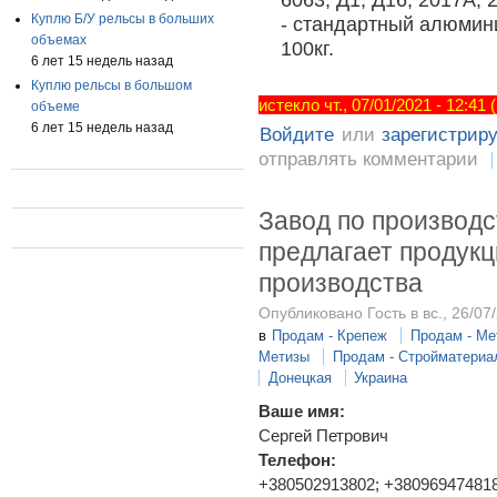
Куплю Б/У рельсы в больших
- стандартный алюмини
объемах
100кг.
6 лет 15 недель назад
Куплю рельсы в большом
истекло чт., 07/01/2021 - 12:41
объеме
6 лет 15 недель назад
Войдите
или
зарегистрир
отправлять комментарии
Завод по производс
предлагает продук
производства
Опубликовано Гость в вс., 26/07/
в
Продам - Крепеж
Продам - Ме
Метизы
Продам - Стройматериа
Донецкая
Украина
Ваше имя:
Сергей Петрович
Телефон:
+380502913802; +38096947481