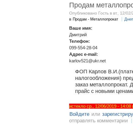
Продам металлопр
Опубликовано Гость в вт., 12/02/
в
Продам - Металлопрокат
Днеп
Ваше имя:
Дмитрий
Телефон:
099-554-28-04
Адрес e-mail:
karlov521@ukr.net
ФОП Карлов В.И.(плат
налогообложения) пред
заказ металлопрокат.
прайс с новыми ценами
истекло ср., 12/06/2019 - 14:08
Войдите
или
зарегистрир
отправлять комментарии