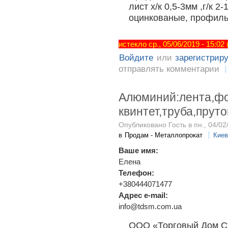
лист х/к 0,5-3мм ,г/к 
оцинкованые, профиль
истекло ср., 05/06/2019 - 15:02
Войдите
или
зарегистрир
отправлять комментарии
Алюминий:лента,фо
квинтет,труба,прут
Опубликовано Гость в пн., 04/02
в
Продам - Металлопрокат
Киев
Ваше имя:
Елена
Телефон:
+380444071477
Адрес e-mail:
info@tdsm.com.ua
ООО «Торговый Дом Ст