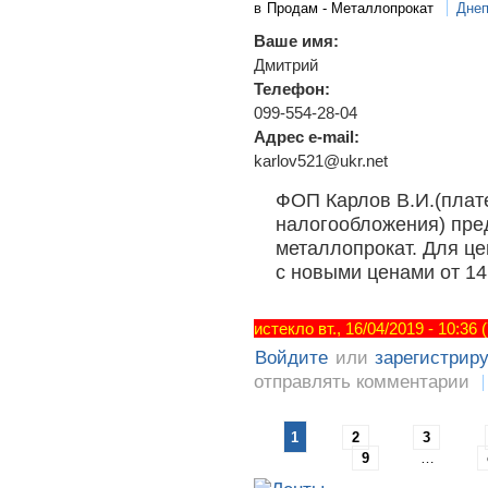
в
Продам - Металлопрокат
Днеп
Ваше имя:
Дмитрий
Телефон:
099-554-28-04
Адрес e-mail:
karlov521@ukr.net
ФОП Карлов В.И.(плат
налогообложения) пред
металлопрокат. Для ц
с новыми ценами от 14
истекло вт., 16/04/2019 - 10:36
Войдите
или
зарегистрир
отправлять комментарии
1
2
3
9
…