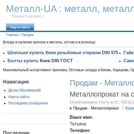
К тексту
Металл-UA : металл, метал
Говорим о металле ...
Карта сайта
Главная
::
Продам
Всегда в наличии крепеж и метизы, оптом и в розницу:
Шпильки купить Киев резьбовые стержни DIN 975
Гайк
Болты купить
Киев DIN ГОСТ
Само
Максимальный ассортимент крепежа. Оптовые склады в Киеве, Харькове, О
Продам - Металл
Навигация
Доска Объявлений
Металлопрокат на 
Карта сайта
Опубликовано Гость в пт., 06/11/
Последние сообщения
в
Продам - Металлопрокат
Крив
Ваше имя:
Татьяна
Телефон:
Последние