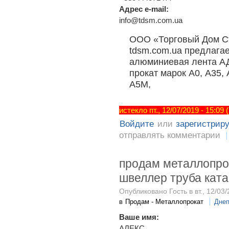
Адрес e-mail:
info@tdsm.com.ua
ООО «Торговый Дом Ст
tdsm.com.ua предлага
алюминиевая лента А
прокат марок А0, А35, 
А5М,
истекло пт., 12/07/2019 - 15:09
Войдите
или
зарегистрир
отправлять комментарии
продам металлопрок
швеллер труба ката
Опубликовано Гость в вт., 12/03/
в
Продам - Металлопрокат
Днеп
Ваше имя:
АЛЕКС