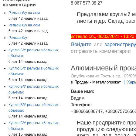
8 067 577 38 27
комментарии
Рельсы б/у на лом
Предлагаем круглый ме
5 лет 42 недели назад
листы и др. Склад расп
Рельсы б/у на лом
5 лет 42 недели назад
истекло сб., 06/03/2021 - 13:20
Рельсы б/у
5 лет 42 недели назад
Войдите
или
зарегистрир
Куплю Б/У рельсы в больших
отправлять комментарии
объемах
6 лет 14 недель назад
Алюминиевый прок
Куплю Б/У рельсы в больших
объемах
Опубликовано Гость в ср., 09/09
6 лет 14 недель назад
в
Продам - Металлопрокат
Харь
Куплю Б/У рельсы в больших
Ваше имя:
объемах
Вадим
6 лет 14 недель назад
Телефон:
Куплю Б/У рельсы в больших
объемах
+380666696747, +38067570656
6 лет 14 недель назад
Наше предприятие про
Куплю Б/У рельсы в больших
продукцию следующих 
объемах
6 лет 15 недель назад
6063, Д1, Д16, 2017А, 