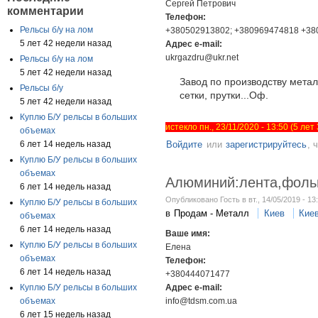
Сергей Петрович
комментарии
Телефон:
Рельсы б/у на лом
+380502913802; +380969474818 +38
5 лет 42 недели назад
Адрес e-mail:
ukrgazdru@ukr.net
Рельсы б/у на лом
5 лет 42 недели назад
Завод по производству метал
Рельсы б/у
сетки, прутки...Оф.
5 лет 42 недели назад
Куплю Б/У рельсы в больших
истекло пн., 23/11/2020 - 13:50 (5 ле
объемах
6 лет 14 недель назад
Войдите
или
зарегистрируйтесь
, 
Куплю Б/У рельсы в больших
объемах
Алюминий:лента,фольга
6 лет 14 недель назад
Опубликовано Гость в вт., 14/05/2019 - 13
Куплю Б/У рельсы в больших
в
Продам - Металл
Киев
Кие
объемах
6 лет 14 недель назад
Ваше имя:
Куплю Б/У рельсы в больших
Елена
объемах
Телефон:
6 лет 14 недель назад
+380444071477
Куплю Б/У рельсы в больших
Адрес e-mail:
объемах
info@tdsm.com.ua
6 лет 15 недель назад