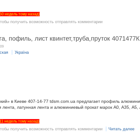
т 50 недель тому назад)
чтобы получить возможность отправлять комментарии
, пофиль, лист квинтет,труба,пруток 4071477
:09
ская
Україна
кий» в Киеве 407-14-77 tdsm.com.ua предлагает профиль алюмин
 лента, латунная лента и алюминиевый прокат марок А0, А35, А5, 
т 11 недель тому назад)
чтобы получить возможность отправлять комментарии
Читать далее