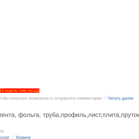
т 19 недель тому назад)
чтобы получить возможность отправлять комментарии
Читать далее
ента, фольга, труба,профиль,лист,плита,пруто
:56
вская
Украина