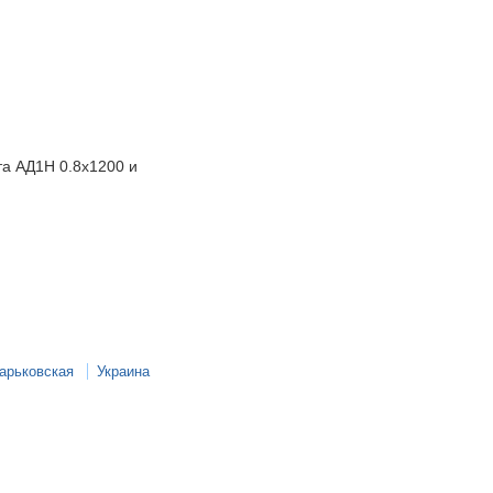
а АД1Н 0.8х1200 и
арьковская
Украина