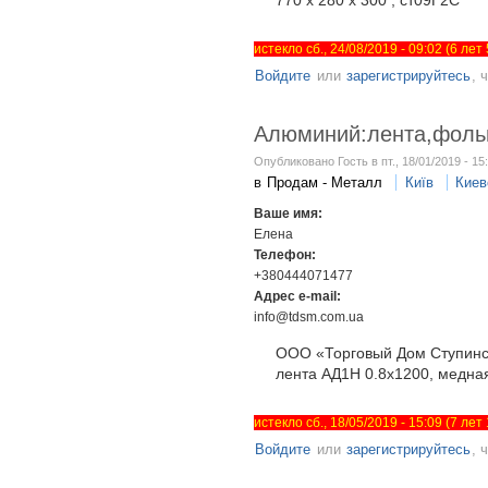
истекло сб., 24/08/2019 - 09:02 (6 ле
Войдите
или
зарегистрируйтесь
, 
Алюминий:лента,фольга
Опубликовано Гость в пт., 18/01/2019 - 15
в
Продам - Металл
Київ
Киев
Ваше имя:
Елена
Телефон:
+380444071477
Адрес e-mail:
info@tdsm.com.ua
ООО «Торговый Дом Ступинс
лента АД1Н 0.8х1200, медная
истекло сб., 18/05/2019 - 15:09 (7 ле
Войдите
или
зарегистрируйтесь
, 