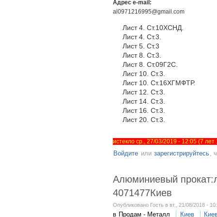
Адрес e-mail:
al0971216995@gmail.com
Лист 4. Ст.10ХСНД.
Лист 4. Ст.3.
Лист 5. Ст.3
Лист 8. Ст.3.
Лист 8. Ст.09Г2С.
Лист 10. Ст.3.
Лист 10. Ст.16ХГМФТР.
Лист 12. Ст.3.
Лист 14. Ст.3.
Лист 16. Ст.3.
Лист 20. Ст.3.
истекло ср., 27/03/2019 - 12:05 (7 ле
Войдите
или
зарегистрируйтесь
, 
Алюминиевый прокат:л
4071477Киев
Опубликовано Гость в вт., 21/08/2018 - 10
в
Продам - Металл
Киев
Кие