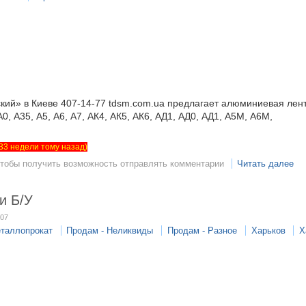
ий» в Киеве 407-14-77 tdsm.com.ua предлагает алюминиевая лент
, А35, А5, А6, А7, АК4, АК5, АК6, АД1, АД0, АД1, А5М, А6М,
т 33 недели тому назад)
чтобы получить возможность отправлять комментарии
Читать далее
и Б/У
:07
еталлопрокат
Продам - Неликвиды
Продам - Разное
Харьков
Х