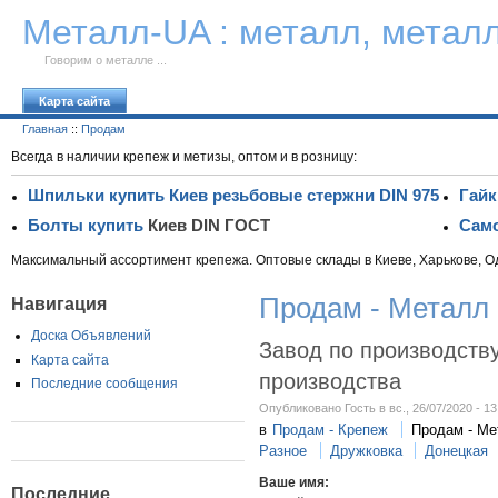
К тексту
Металл-UA : металл, метал
Говорим о металле ...
Карта сайта
Главная
::
Продам
Всегда в наличии крепеж и метизы, оптом и в розницу:
Шпильки купить Киев резьбовые стержни DIN 975
Гайк
Болты купить
Киев DIN ГОСТ
Само
Максимальный ассортимент крепежа. Оптовые склады в Киеве, Харькове, О
Продам - Металл
Навигация
Доска Объявлений
Завод по производств
Карта сайта
производства
Последние сообщения
Опубликовано Гость в вс., 26/07/2020 - 13
в
Продам - Крепеж
Продам - Ме
Разное
Дружковка
Донецкая
Ваше имя:
Последние