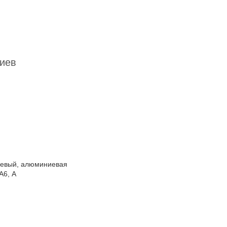
Киев
иевый, алюминиевая
А6, А