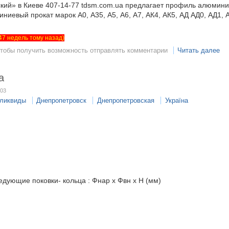
кий» в Киеве 407-14-77 tdsm.com.ua предлагает профиль алюмин
ниевый прокат марок А0, А35, А5, А6, А7, АК4, АК5, АД АД0, АД1, 
т 47 недель тому назад)
чтобы получить возможность отправлять комментарии
Читать далее
а
:03
еликвиды
Днепропетровск
Днепропетровская
Україна
дующие поковки- кольца : Фнар х Фвн х Н (мм)