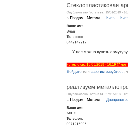
Стеклопластиковая ар
Опубликовано Гость в вт., 15/01/2019 - 16
в
Продам - Металл
Киев
Кие
Ваше имя:
Влад
Телефон:
0442147217
У нас можно купить армутуру
истекло ср., 15/05/2019 - 16:19 (7 ле
Войдите
или
зарегистрируйтесь
, 
реализуем металлопрок
Опубликовано Гость в вт., 27/11/2018 - 12
в
Продам - Металл
Днепропетр
Ваше имя:
АЛЕКС
Телефон:
0971216995