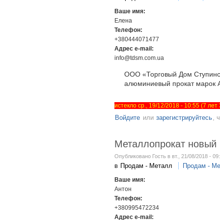
Ваше имя:
Елена
Телефон:
+380444071477
Адрес e-mail:
info@tdsm.com.ua
ООО «Торговый Дом Ступинск
алюминиевый прокат марок А0
истекло ср., 19/12/2018 - 10:55 (7 ле
Войдите
или
зарегистрируйтесь
, 
Металлопрокат новый 
Опубликовано Гость в вт., 21/08/2018 - 09
в
Продам - Металл
Продам - М
Ваше имя:
Антон
Телефон:
+380995472234
Адрес e-mail: