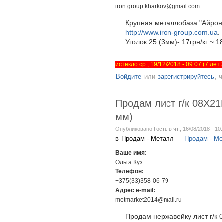
iron.group.kharkov@gmail.com
Крупная металлобаза "Айрон
http://www.iron-group.com.ua
.
Уголок 25 (3мм)- 17грн/кг ~ 
истекло ср., 19/12/2018 - 09:07 (7 ле
Войдите
или
зарегистрируйтесь
, 
Продам лист г/к 08Х21
мм)
Опубликовано Гость в чт., 16/08/2018 - 10
в
Продам - Металл
Продам - М
Ваше имя:
Ольга Куз
Телефон:
+375(33)358-06-79
Адрес e-mail:
metmarket2014@mail.ru
Продам нержавейку лист г/к 