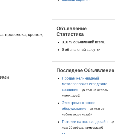
Объявление
Статистика
а: проволока, крепеж,
31679 объявлений всего.
0 объявлений за сутки
Последнее Объявление
Киев
Продам неликвидный
металлопрокат складского
хранения
(5 лет 25 недель
тому назад)
Электромонтажное
оборудование
(5 лет 28
недель тому назад)
Потолки натяжные дизайн
(5
лет 29 недель тому назад)