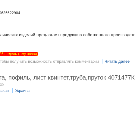
0635622904
лических изделий предлагает продукцию собственного производств
т 36 недель тому назад)
чтобы получить возможность отправлять комментарии
Читать далее
, пофиль, лист квинтет,труба,пруток 4071477
:30
вская
Украина