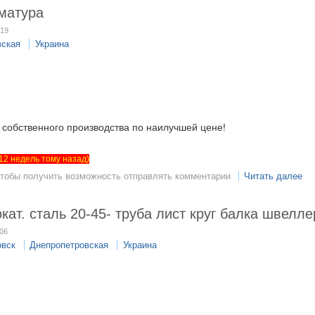
матура
:19
вская
Украина
 собственного производства по наилучшей цене!
т 12 недель тому назад)
чтобы получить возможность отправлять комментарии
Читать далее
ат. сталь 20-45- труба лист круг балка швелле
:06
овск
Днепропетровская
Украина