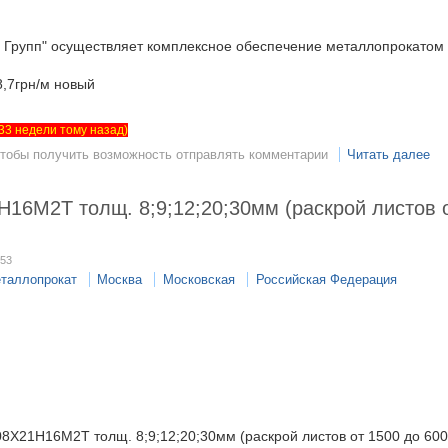
 Групп" осуществляет комплексное обеспечение металлопрокатом 
18,7грн/м новый
т 33 недели тому назад)
чтобы получить возможность отправлять комментарии
Читать далее
Н16М2Т толщ. 8;9;12;20;30мм (раскрой листов 
:53
еталлопрокат
Москва
Московская
Российская Федерация
08Х21Н16М2Т толщ. 8;9;12;20;30мм (раскрой листов от 1500 до 600