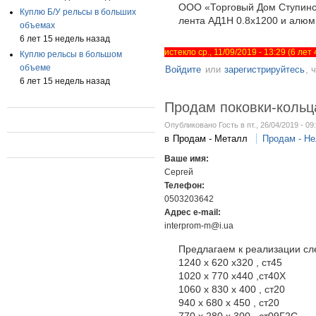
ООО «Торговый Дом Ступинс
Куплю Б/У рельсы в больших
лента АД1Н 0.8х1200 и алюми
объемах
6 лет 15 недель назад
истекло ср., 11/09/2019 - 13:29 (6 ле
Куплю рельсы в большом
объеме
Войдите
или
зарегистрируйтесь
, 
6 лет 15 недель назад
Продам поковки-кольц
Опубликовано Гость в пт., 26/04/2019 - 09
в
Продам - Металл
Продам - Н
Ваше имя:
Сергей
Телефон:
0503203642
Адрес e-mail:
interprom-m@i.ua
Предлагаем к реализации сле
1240 х 620 х320 , ст45
1020 х 770 х440 ,ст40Х
1060 х 830 х 400 , ст20
940 х 680 х 450 , ст20
770 х 280 х 300 , ст09Г2С