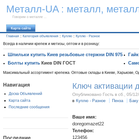
К тексту
Металл-UA : металл, метал
Говорим о металле ...
Карта сайта
Главная
::
Категория объявления
::
Куплю
::
Куплю - Разное
Всегда в наличии крепеж и метизы, оптом и в розницу:
Шпильки купить Киев резьбовые стержни DIN 975
Гайк
Болты купить
Киев DIN ГОСТ
Само
Максимальный ассортимент крепежа. Оптовые склады в Киеве, Харькове, О
Ключ активации д
Навигация
Доска Объявлений
Опубликовано Гость в сб., 05/12
Карта сайта
в
Куплю - Разное
Пенза
Баку
Последние сообщения
Ваше имя:
doregomazet22
Телефон:
123456
Последние