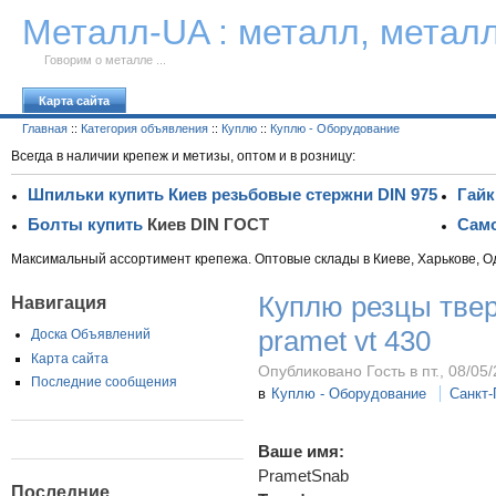
К тексту
Металл-UA : металл, метал
Говорим о металле ...
Карта сайта
Главная
::
Категория объявления
::
Куплю
::
Куплю - Оборудование
Всегда в наличии крепеж и метизы, оптом и в розницу:
Шпильки купить Киев резьбовые стержни DIN 975
Гайк
Болты купить
Киев DIN ГОСТ
Само
Максимальный ассортимент крепежа. Оптовые склады в Киеве, Харькове, О
Куплю резцы тве
Навигация
pramet vt 430
Доска Объявлений
Карта сайта
Опубликовано Гость в пт., 08/05/
Последние сообщения
в
Куплю - Оборудование
Санкт-
Ваше имя:
PrametSnab
Последние