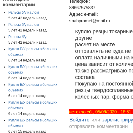
Телефон:
комментарии
89667575837
Рельсы б/у на лом
Адрес e-mail:
5 лет 42 недели назад
snabpramet@mail.ru
Рельсы б/у на лом
5 лет 42 недели назад
Куплю резцы токарные 
Рельсы б/у
другие
5 лет 42 недели назад
расчет на месте
Куплю Б/У рельсы в больших
отправлять не куда не
объемах
оплата наличными на 
6 лет 14 недель назад
цена зависит от колич
Куплю Б/У рельсы в больших
также рассматриваю п
объемах
состава
6 лет 14 недель назад
Покупаю на постоянной
Куплю Б/У рельсы в больших
резцы твердосплавные 
объемах
колесных пар. форма 
6 лет 14 недель назад
Куплю Б/У рельсы в больших
объемах
истекло сб., 05/09/2020 - 18:51
6 лет 14 недель назад
Войдите
или
зарегистрир
Куплю Б/У рельсы в больших
отправлять комментарии
объемах
6 лет 15 недель назад