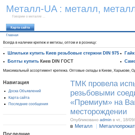
К тексту
Металл-UA : металл, метал
Говорим о металле ...
Карта сайта
Главная
Всегда в наличии крепеж и метизы, оптом и в розницу:
Шпильки купить Киев резьбовые стержни DIN 975
Гайк
Болты купить
Киев DIN ГОСТ
Само
Максимальный ассортимент крепежа. Оптовые склады в Киеве, Харькове, О
ТМК провела испы
Навигация
резьбовыми соед
Доска Объявлений
Карта сайта
«Премиум» на Ва
Последние сообщения
месторождении
Опубликовано
admin
в чт., 18/09
в
Металл
Металлопрокат
Последние