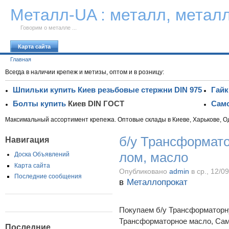
К тексту
Металл-UA : металл, метал
Говорим о металле ...
Карта сайта
Главная
Всегда в наличии крепеж и метизы, оптом и в розницу:
Шпильки купить Киев резьбовые стержни DIN 975
Гайк
Болты купить
Киев DIN ГОСТ
Само
Максимальный ассортимент крепежа. Оптовые склады в Киеве, Харькове, О
б/у Трансформат
Навигация
лом, масло
Доска Объявлений
Карта сайта
Опубликовано
admin
в ср., 12/0
Последние сообщения
в
Металлопрокат
Покупаем б/у Трансформаторн
Трансформаторное масло, Сам
Последние