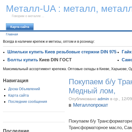
К тексту
Металл-UA : металл, метал
Говорим о металле ...
Карта сайта
Главная
Всегда в наличии крепеж и метизы, оптом и в розницу:
Шпильки купить Киев резьбовые стержни DIN 975
Гайк
Болты купить
Киев DIN ГОСТ
Само
Максимальный ассортимент крепежа. Оптовые склады в Киеве, Харькове, О
Покупаем б/у Тр
Навигация
Медный лом,
Доска Объявлений
Карта сайта
Опубликовано
admin
в ср., 12/0
Последние сообщения
в
Металлопрокат
Покупаем б/у Трансформаторн
Трансформаторное масло, Сам
Последние