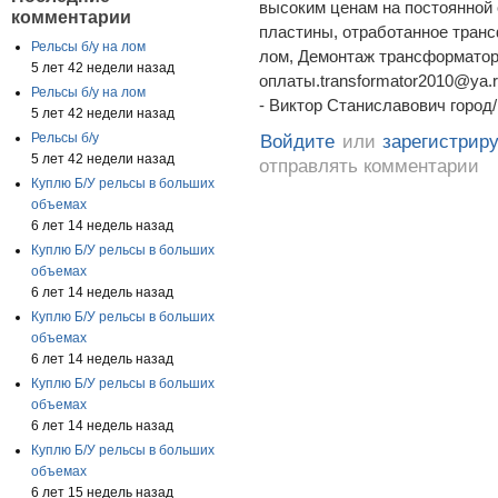
высоким ценам на постоянной
комментарии
пластины, отработанное тран
Рельсы б/у на лом
лом, Демонтаж трансформато
5 лет 42 недели назад
оплаты.transformator2010@ya
Рельсы б/у на лом
- Виктор Станиславович город/
5 лет 42 недели назад
Рельсы б/у
Войдите
или
зарегистрир
5 лет 42 недели назад
отправлять комментарии
Куплю Б/У рельсы в больших
объемах
6 лет 14 недель назад
Куплю Б/У рельсы в больших
объемах
6 лет 14 недель назад
Куплю Б/У рельсы в больших
объемах
6 лет 14 недель назад
Куплю Б/У рельсы в больших
объемах
6 лет 14 недель назад
Куплю Б/У рельсы в больших
объемах
6 лет 15 недель назад