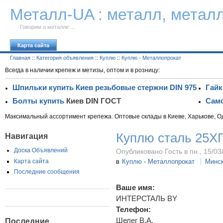
К тексту
Металл-UA : металл, метал
Говорим о металле ...
Карта сайта
Главная
::
Категория объявления
::
Куплю
::
Куплю - Металлопрокат
Всегда в наличии крепеж и метизы, оптом и в розницу:
Шпильки купить Киев резьбовые стержни DIN 975
Гайк
Болты купить
Киев DIN ГОСТ
Само
Максимальный ассортимент крепежа. Оптовые склады в Киеве, Харькове, О
Куплю сталь 25Х
Навигация
Доска Объявлений
Опубликовано Гость в пн., 15/03
Карта сайта
в
Куплю - Металлопрокат
Минс
Последние сообщения
Ваше имя:
ИНТЕРСТАЛЬ BY
Телефон:
Шелег В.А.
Последние