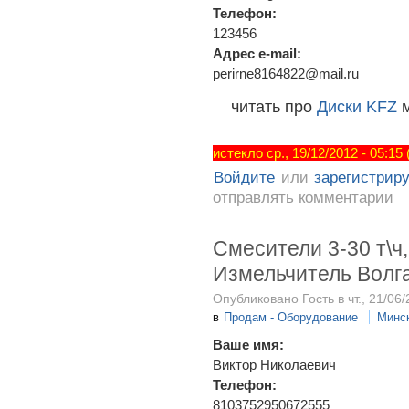
Телефон:
123456
Адрес e-mail:
perirne8164822@mail.ru
читать про
Диски KFZ
м
истекло ср., 19/12/2012 - 05:15
Войдите
или
зарегистрир
отправлять комментарии
Смесители 3-30 т\ч
Измельчитель Волг
Опубликовано Гость в чт., 21/06/
в
Продам - Оборудование
Минс
Ваше имя:
Виктор Николаевич
Телефон:
8103752950672555