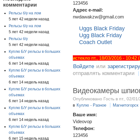
123456
комментарии
Адрес e-mail:
Рельсы б/у на лом
nwdawakzw@gmail.com
5 лет 42 недели назад
Рельсы б/у на лом
Uggs Black Friday
5 лет 42 недели назад
Ugg Black Friday
Рельсы б/у
Coach Outlet
5 лет 42 недели назад
Куплю Б/У рельсы в больших
объемах
истекло пт., 18/03/2016 - 10:42
6 лет 14 недель назад
Войдите
или
зарегистрир
Куплю Б/У рельсы в больших
отправлять комментарии
объемах
6 лет 14 недель назад
Видеокамеры шпион
Куплю Б/У рельсы в больших
объемах
Опубликовано Гость в пт., 02/01/
6 лет 14 недель назад
в
Куплю - Разное
Магнитогорск
Куплю Б/У рельсы в больших
объемах
Ваше имя:
6 лет 14 недель назад
Videovop
Куплю Б/У рельсы в больших
Телефон:
объемах
123456
6 лет 15 недель назад