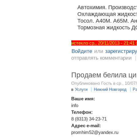
Автохимия. Производст
Охлаждающая жидкост
Тосол. А40М. А65М. Ан
Тормозная жидкость Д
истекло ср., 20/11/2013 - 21:41
Войдите
или
зарегистрир
отправлять комментарии
Продаем белила ц
Опубликовано Гость в ср., 10/07
в
Услуги
Нижний Новгород
Р
Ваше имя:
info
Телефон:
8 (8313) 34-23-71
Адрес e-mail:
promhim52@yandex.ru