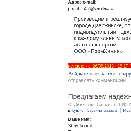
Адрес e-mail:
promhim52@yandex.ru
Производим и реализу
городе Дзержинске, оп
индивидуальный подх
к каждому клиенту. Во
автотранспортом.
ООО «ПромХимия»
истекло чт., 26/09/2013 - 19:17
Войдите
или
зарегистрир
отправлять комментарии
Предлагаем надеж
Опубликовано Гость в чт., 16/05/
в
Куплю - Стройматериалы
Мос
Ваше имя:
Stroy-kompl