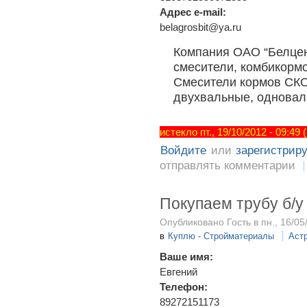
Адрес e-mail:
belagrosbit@ya.ru
Компания ОАО “Белце
смесители, комбикормо
Смесители кормов СКО-
двухвальные, однова
истекло пт., 19/10/2012 - 09:49
Войдите
или
зарегистрир
отправлять комментарии
Покупаем трубу б/у 5
Опубликовано Гость в пн., 16/05
в
Куплю - Стройматериалы
Аст
Ваше имя:
Евгений
Телефон:
89272151173