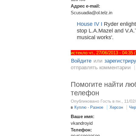
Адрес e-mail:
Scusuadia@ol.telz.in
House IV I
Ryder enlight
stop L.A.Mazel and V.A.
musical works'.
истекло чт., 27/06/2013 - 04:35
Войдите
или
зарегистрир
отправлять комментарии
Помогите найти лю
телефон
Опубликовано Гость в пн., 11/02/
в
Куплю - Разное
Херсон
Чер
Ваше имя:
vkandroyid
Телефон: