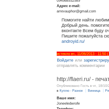
094568932589
Адрес e-mail:
arrevauphor@gmail.com
Помогите найти любим
Добрый день. помогите
вконтакте Всем буду о
Пишите пожалуйста с
androyid.ru/
истекло вт., 11/06/2013 - 11:50
Войдите
или
зарегистрир
отправлять комментарии
http://flaeri.ru/ - п
Опубликовано Гость в чт., 18/10/
в
Куплю - Разное
Винница
Ря
Ваше имя:
Joneeledwrofe
Телефон: