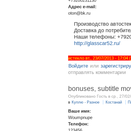
+79200231130
Адрес e-mail:
oton@bk.ru
Производство автостек
Доставка до потребит
Наши телефоны: +7920
http://glasscar52.ru/
истекло вт., 23/07/2013 - 17:04
Войдите
или
зарегистрир
отправлять комментарии
bonuses, subtitle mov
Опубликовано Гость в ср., 27/02
в
Куплю - Разное
Костанай
П
Ваше имя:
Woumpnupe
Телефон:
123456