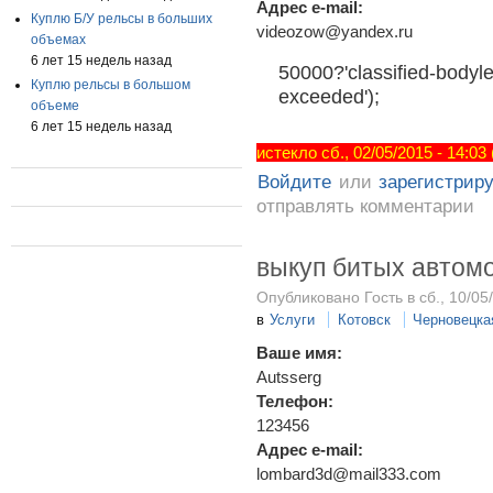
Адрес e-mail:
Куплю Б/У рельсы в больших
videozow@yandex.ru
объемах
6 лет 15 недель назад
50000?'classified-bodyle
Куплю рельсы в большом
exceeded');
объеме
6 лет 15 недель назад
истекло сб., 02/05/2015 - 14:03
Войдите
или
зарегистрир
отправлять комментарии
выкуп битых автом
Опубликовано Гость в сб., 10/05
в
Услуги
Котовск
Черновецка
Ваше имя:
Autsserg
Телефон:
123456
Адрес e-mail:
lombard3d@mail333.com