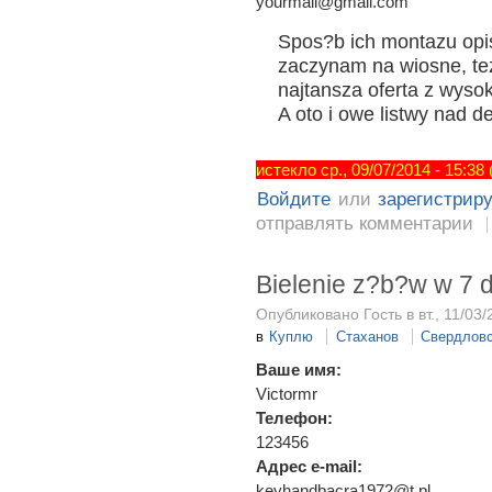
yourmail@gmail.com
Spos?b ich montazu opis
zaczynam na wiosne, tez 
najtansza oferta z wysok
A oto i owe listwy nad d
истекло ср., 09/07/2014 - 15:38
Войдите
или
зарегистрир
отправлять комментарии
Bielenie z?b?w w 7 d
Опубликовано Гость в вт., 11/03/
в
Куплю
Стаханов
Свердлов
Ваше имя:
Victormr
Телефон:
123456
Адрес e-mail:
keyhandbacra1972@t.pl