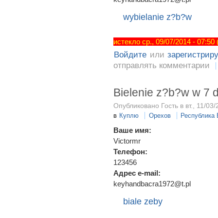
wybielanie z?b?w
истекло ср., 09/07/2014 - 07:50
Войдите
или
зарегистрир
отправлять комментарии
Bielenie z?b?w w 7 d
Опубликовано Гость в вт., 11/03/
в
Куплю
Орехов
Республика
Ваше имя:
Victormr
Телефон:
123456
Адрес e-mail:
keyhandbacra1972@t.pl
biale zeby