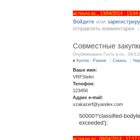
истекло вс., 13/04/2014 - 13:04
Войдите
или
зарегистрир
отправлять комментарии
Совместные закупки
Опубликовано Гость в пн., 09/12
в
Куплю - Разное
Сокаль
Чер
Ваше имя:
VRFStelm
Телефон:
123456
Адрес e-mail:
vzakazerf@yandex.com
50000?'classified-bodyle
exceeded');
истекло вт., 08/04/2014 - 17:17