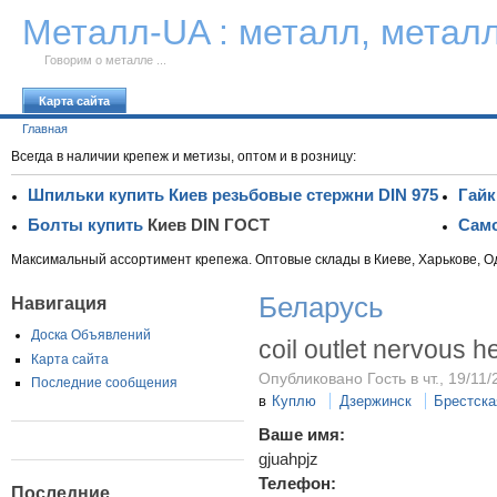
К тексту
Металл-UA : металл, метал
Говорим о металле ...
Карта сайта
Главная
Всегда в наличии крепеж и метизы, оптом и в розницу:
Шпильки купить Киев резьбовые стержни DIN 975
Гайк
Болты купить
Киев DIN ГОСТ
Само
Максимальный ассортимент крепежа. Оптовые склады в Киеве, Харькове, О
Беларусь
Навигация
Доска Объявлений
coil outlet nervous h
Карта сайта
Опубликовано Гость в чт., 19/11/
Последние сообщения
в
Куплю
Дзержинск
Брестска
Ваше имя:
gjuahpjz
Телефон:
Последние