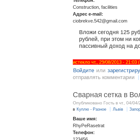
Телефон:
Construction, facilities
Адрес e-mail:
ciobrekve.542@gmail.com
Вложи сегодня 125 ру
рублей, при этом ни к
пассивный доход на до
истекло чт., 29/08/2013 - 21:03
Войдите
или
зарегистрир
отправлять комментарии
Cварная сетка в В
Опубликовано Гость в чт., 04/04/
в
Куплю - Разное
Львів
Запо
Ваше имя:
RhyPeRasetrat
Телефон:
123456