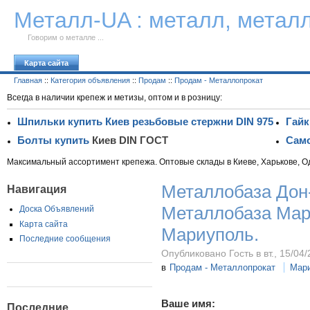
К тексту
Металл-UA : металл, метал
Говорим о металле ...
Карта сайта
Главная
::
Категория объявления
::
Продам
::
Продам - Металлопрокат
Всегда в наличии крепеж и метизы, оптом и в розницу:
Шпильки купить Киев резьбовые стержни DIN 975
Гайк
Болты купить
Киев DIN ГОСТ
Само
Максимальный ассортимент крепежа. Оптовые склады в Киеве, Харькове, О
Металлобаза Дон-
Навигация
Металлобаза Мар
Доска Объявлений
Карта сайта
Мариуполь.
Последние сообщения
Опубликовано Гость в вт., 15/04/
в
Продам - Металлопрокат
Мар
Ваше имя:
Последние