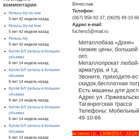
Вячеслав
комментарии
Телефон:
Рельсы б/у на лом
(067) 958-92-37, (0629) 49-10-6
5 лет 42 недели назад
Адрес e-mail:
Рельсы б/у на лом
fuchers5@mail.ru
5 лет 42 недели назад
Рельсы б/у
Металлобаза «Доня»
5 лет 42 недели назад
Низкие цены, большой 
Куплю Б/У рельсы в больших
опт.
объемах
Металлопрокат любой-
6 лет 14 недель назад
арматура, и т.д.
Куплю Б/У рельсы в больших
Звоните, приходите-ес
объемах
6 лет 14 недель назад
скидок,бесплатная пог
Куплю Б/У рельсы в больших
Есть машины для дост
объемах
Адрес ул .Пржевальско
6 лет 14 недель назад
Таганрогская трасса
Куплю Б/У рельсы в больших
Телефоны: Мобильный (
объемах
49-10-66
6 лет 14 недель назад
Куплю Б/У рельсы в больших
объемах
истекло ср., 13/08/2014 - 23:24
6 лет 15 недель назад