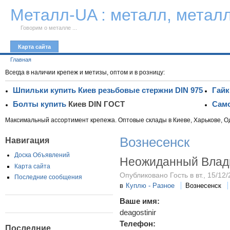
К тексту
Металл-UA : металл, метал
Говорим о металле ...
Карта сайта
Главная
Всегда в наличии крепеж и метизы, оптом и в розницу:
Шпильки купить Киев резьбовые стержни DIN 975
Гайк
Болты купить
Киев DIN ГОСТ
Само
Максимальный ассортимент крепежа. Оптовые склады в Киеве, Харькове, О
Вознесенск
Навигация
Доска Объявлений
Неожиданный Влад
Карта сайта
Опубликовано Гость в вт., 15/12/
Последние сообщения
в
Куплю - Разное
Вознесенск
Ваше имя:
deagostinir
Телефон:
Последние