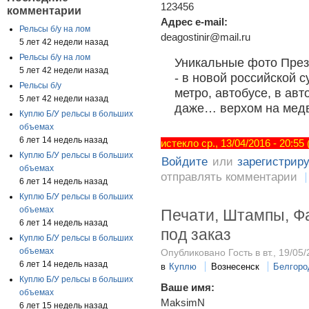
123456
комментарии
Адрес e-mail:
Рельсы б/у на лом
deagostinir@mail.ru
5 лет 42 недели назад
Рельсы б/у на лом
Уникальные фото През
5 лет 42 недели назад
- в новой российской 
Рельсы б/у
метро, автобусе, в ав
5 лет 42 недели назад
даже… верхом на медв
Куплю Б/У рельсы в больших
объемах
6 лет 14 недель назад
истекло ср., 13/04/2016 - 20:55
Куплю Б/У рельсы в больших
Войдите
или
зарегистрир
объемах
отправлять комментарии
6 лет 14 недель назад
Куплю Б/У рельсы в больших
объемах
Печати, Штампы, Ф
6 лет 14 недель назад
под заказ
Куплю Б/У рельсы в больших
объемах
Опубликовано Гость в вт., 19/05/
6 лет 14 недель назад
в
Куплю
Вознесенск
Белгоро
Куплю Б/У рельсы в больших
Ваше имя:
объемах
MaksimN
6 лет 15 недель назад