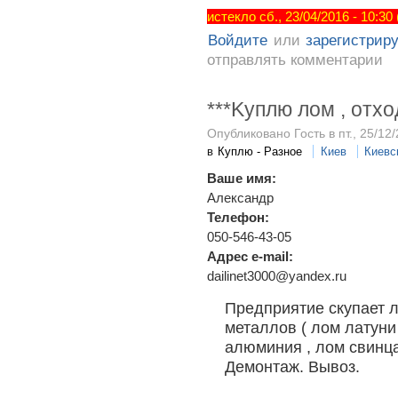
истекло сб., 23/04/2016 - 10:30
Войдите
или
зарегистрир
отправлять комментарии
***Kуплю лом , отх
Опубликовано Гость в пт., 25/12/
в
Куплю - Разное
Киев
Киевс
Ваше имя:
Александр
Телефон:
050-546-43-05
Адрес e-mail:
dailinet3000@yandex.ru
Предприятие скупает л
металлов ( лом латуни 
алюминия , лом свинц
Демонтаж. Вывоз.