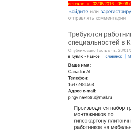
истекло пт., 03/06/2016 - 05:06
Войдите
или
зарегистрир
отправлять комментарии
Требуются работни
специальностей в 
Опубликовано Гость в чт., 28/01/
в
Куплю - Разное
славянск
М
Ваше имя:
CanadianAl
Телефон:
16472481568
Адрес e-mail:
pingvinavtotru@mail.ru
Производится набор т
монтажников по
гипсокартону плитонч
работников на мебель