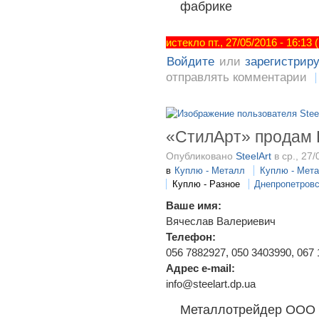
фабрике
истекло пт., 27/05/2016 - 16:13
Войдите
или
зарегистрир
отправлять комментарии
«СтилАрт» прода
Опубликовано
SteelArt
в ср., 27/
в
Куплю - Металл
Куплю - Мет
Куплю - Разное
Днепропетров
Ваше имя:
Вячеслав Валериевич
Телефон:
056 7882927, 050 3403990, 067
Адрес e-mail:
info@steelart.dp.ua
Металлотрейдер ООО 