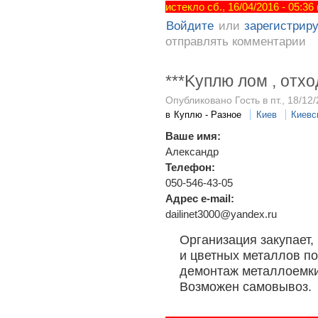
истекло сб., 16/04/2016 - 05:36
Войдите
или
зарегистрир
отправлять комментарии
***Kуплю лом , отх
Опубликовано Гость в пт., 18/12/
в
Куплю - Разное
Киев
Киевс
Ваше имя:
Александр
Телефон:
050-546-43-05
Адрес e-mail:
dailinet3000@yandex.ru
Организация закупает,
и цветных металлов по
демонтаж металлоемки
Возможен самовывоз.