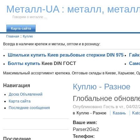
К тексту
Металл-UA : металл, метал
Говорим о металле ...
Карта сайта
Главная
::
Куплю
Всегда в наличии крепеж и метизы, оптом и в розницу:
Шпильки купить Киев резьбовые стержни DIN 975
Гайк
Болты купить
Киев DIN ГОСТ
Само
Максимальный ассортимент крепежа. Оптовые склады в Киеве, Харькове, О
Куплю - Разное
Навигация
Доска Объявлений
Глобальное обновл
Карта сайта
Опубликовано Гость в чт., 04/02/
Последние сообщения
в
Куплю - Разное
Казань
Kat
Ваше имя:
Parser2Gis2
Телефон:
Последние