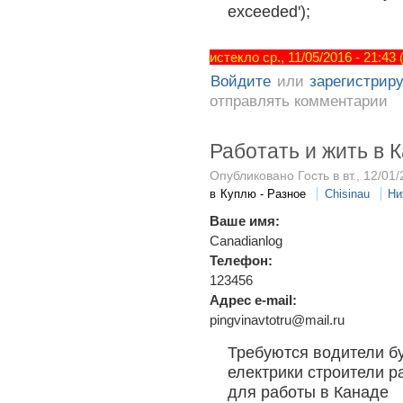
exceeded');
истекло ср., 11/05/2016 - 21:43
Войдите
или
зарегистрир
отправлять комментарии
Работать и жить в 
Опубликовано Гость в вт., 12/01/
в
Куплю - Разное
Chisinau
Ни
Ваше имя:
Canadianlog
Телефон:
123456
Адрес e-mail:
pingvinavtotru@mail.ru
Требуются водители б
електрики строители р
для работы в Канаде