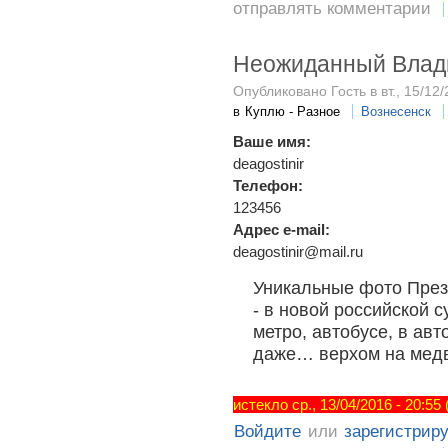
отправлять комментарии
Неожиданный Влад
Опубликовано Гость в вт., 15/12/
в
Куплю - Разное
Вознесенск
Ваше имя:
deagostinir
Телефон:
123456
Адрес e-mail:
deagostinir@mail.ru
Уникальные фото През
- в новой российской 
метро, автобусе, в ав
даже… верхом на медв
истекло ср., 13/04/2016 - 20:55
Войдите
или
зарегистрир