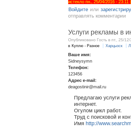
истекло пн., 25/04/2016 - 23:11
Войдите
или
зарегистрир
отправлять комментарии
Услуги рекламы в и
Опубликовано Гость в пт., 25/12/
в
Куплю - Разное
Харцызск
Л
Ваше имя:
Sidneysymn
Телефон:
123456
Адрес e-mail:
deagostinir@mail.ru
Предлагаю услуги рек
интернет.
Огулом цикл работ.
Труд с поисковой и ко
Имя
http://www.searchm