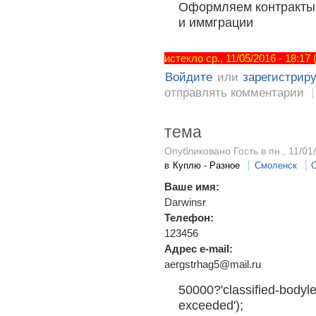
Оформляем контракты 
и иммграции
истекло ср., 11/05/2016 - 18:17
Войдите
или
зарегистрир
отправлять комментарии
тема
Опубликовано Гость в пн., 11/01
в
Куплю - Разное
Смоленск
Ваше имя:
Darwinsr
Телефон:
123456
Адрес e-mail:
aergstrhag5@mail.ru
50000?'classified-bodyle
exceeded');