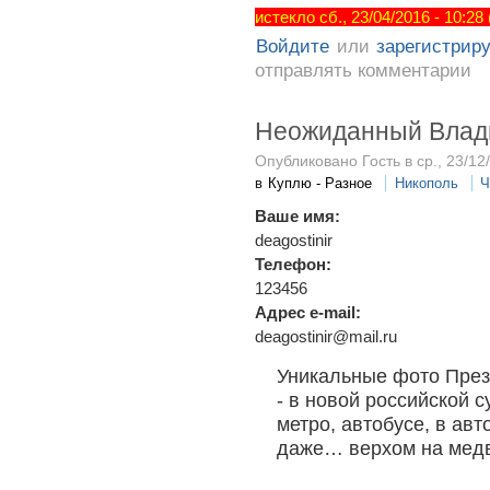
истекло сб., 23/04/2016 - 10:28
Войдите
или
зарегистрир
отправлять комментарии
Неожиданный Влад
Опубликовано Гость в ср., 23/12
в
Куплю - Разное
Никополь
Ч
Ваше имя:
deagostinir
Телефон:
123456
Адрес e-mail:
deagostinir@mail.ru
Уникальные фото През
- в новой российской 
метро, автобусе, в ав
даже… верхом на медв