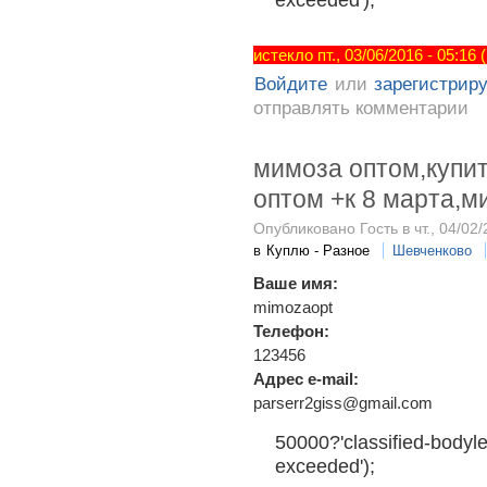
истекло пт., 03/06/2016 - 05:16
Войдите
или
зарегистрир
отправлять комментарии
мимоза оптом,купи
оптом +к 8 марта,м
Опубликовано Гость в чт., 04/02/
в
Куплю - Разное
Шевченково
Ваше имя:
mimozaopt
Телефон:
123456
Адрес e-mail:
parserr2giss@gmail.com
50000?'classified-bodyle
exceeded');