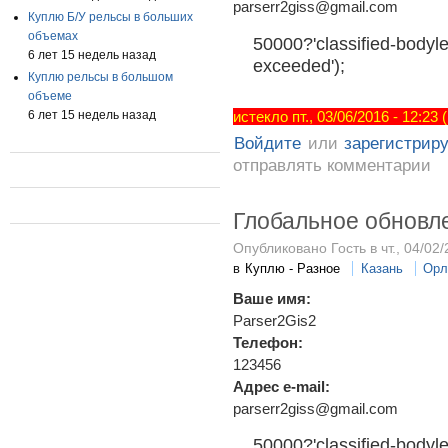
parserr2giss@gmail.com
Куплю Б/У рельсы в больших
объемах
50000?'classified-bodyle
6 лет 15 недель назад
exceeded');
Куплю рельсы в большом
объеме
6 лет 15 недель назад
истекло пт., 03/06/2016 - 12:23
Войдите
или
зарегистрир
отправлять комментарии
Глобальное обновл
Опубликовано Гость в чт., 04/02/
в
Куплю - Разное
Казань
Орл
Ваше имя:
Parser2Gis2
Телефон:
123456
Адрес e-mail:
parserr2giss@gmail.com
50000?'classified-bodyle