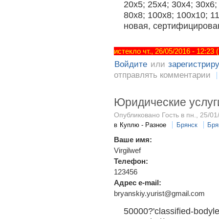
20х5; 25х4; 30х4; 30х6;
80х8; 100х8; 100х10; 1
новая, сертифицирова
истекло чт., 26/05/2016 - 12:23
Войдите
или
зарегистрир
отправлять комментарии
Юридические услуг
Опубликовано Гость в пн., 25/01
в
Куплю - Разное
Брянск
Бря
Ваше имя:
Virgilwef
Телефон:
123456
Адрес e-mail:
bryanskiy.yurist@gmail.com
50000?'classified-bodyle