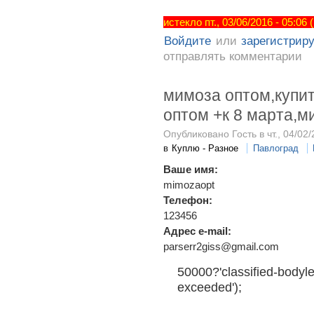
истекло пт., 03/06/2016 - 05:06
Войдите
или
зарегистрир
отправлять комментарии
мимоза оптом,купи
оптом +к 8 марта,м
Опубликовано Гость в чт., 04/02/
в
Куплю - Разное
Павлоград
Ваше имя:
mimozaopt
Телефон:
123456
Адрес e-mail:
parserr2giss@gmail.com
50000?'classified-bodyle
exceeded');