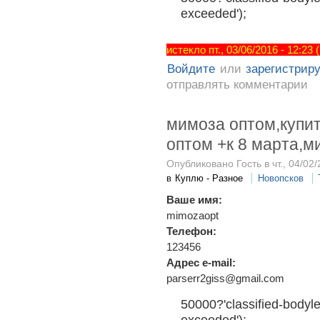
exceeded');
истекло пт., 03/06/2016 - 12:23
Войдите
или
зарегистрир
отправлять комментарии
мимоза оптом,купи
оптом +к 8 марта,м
Опубликовано Гость в чт., 04/02/
в
Куплю - Разное
Новопсков
Ваше имя:
mimozaopt
Телефон:
123456
Адрес e-mail:
parserr2giss@gmail.com
50000?'classified-bodyle
exceeded');