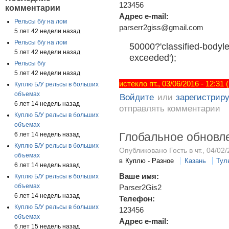
123456
комментарии
Адрес e-mail:
Рельсы б/у на лом
parserr2giss@gmail.com
5 лет 42 недели назад
Рельсы б/у на лом
50000?'classified-bodyle
5 лет 42 недели назад
exceeded');
Рельсы б/у
5 лет 42 недели назад
истекло пт., 03/06/2016 - 12:31
Куплю Б/У рельсы в больших
объемах
Войдите
или
зарегистрир
6 лет 14 недель назад
отправлять комментарии
Куплю Б/У рельсы в больших
объемах
Глобальное обновл
6 лет 14 недель назад
Куплю Б/У рельсы в больших
Опубликовано Гость в чт., 04/02/
объемах
в
Куплю - Разное
Казань
Тул
6 лет 14 недель назад
Ваше имя:
Куплю Б/У рельсы в больших
объемах
Parser2Gis2
6 лет 14 недель назад
Телефон:
Куплю Б/У рельсы в больших
123456
объемах
Адрес e-mail:
6 лет 15 недель назад