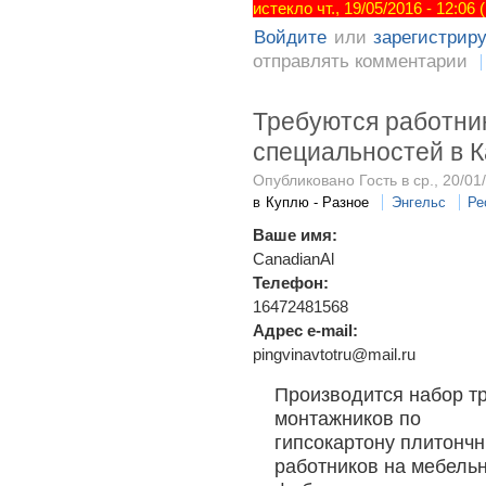
истекло чт., 19/05/2016 - 12:06
Войдите
или
зарегистрир
отправлять комментарии
Требуются работни
специальностей в 
Опубликовано Гость в ср., 20/01
в
Куплю - Разное
Энгельс
Ре
Ваше имя:
CanadianAl
Телефон:
16472481568
Адрес e-mail:
pingvinavtotru@mail.ru
Производится набор т
монтажников по
гипсокартону плитонч
работников на мебель