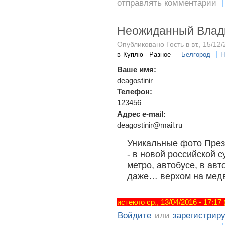
отправлять комментарии
Неожиданный Влад
Опубликовано Гость в вт., 15/12/
в
Куплю - Разное
Белгород
Н
Ваше имя:
deagostinir
Телефон:
123456
Адрес e-mail:
deagostinir@mail.ru
Уникальные фото През
- в новой российской 
метро, автобусе, в ав
даже… верхом на медв
истекло ср., 13/04/2016 - 17:17
Войдите
или
зарегистрир