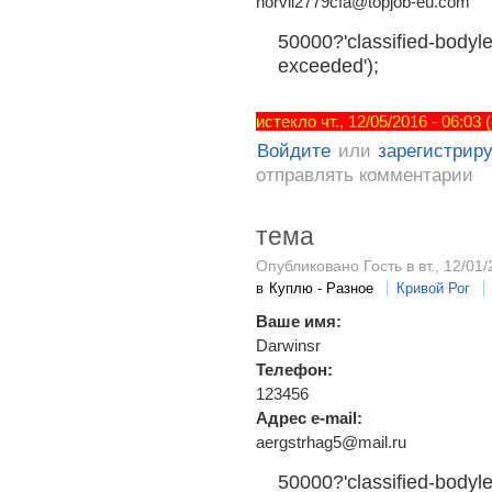
norvil2779cfa@topjob-eu.com
50000?'classified-bodyle
exceeded');
истекло чт., 12/05/2016 - 06:03
Войдите
или
зарегистрир
отправлять комментарии
тема
Опубликовано Гость в вт., 12/01/
в
Куплю - Разное
Кривой Рог
Ваше имя:
Darwinsr
Телефон:
123456
Адрес e-mail:
aergstrhag5@mail.ru
50000?'classified-bodyle