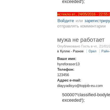
exceeded');
истекло вт., 24/05/2016 - 22:55
Войдите
или
зарегистрир
отправлять комментарии
мужа не работает
Опубликовано Гость в чт., 21/01/
в
Куплю - Разное
Орел
Райн
Ваше имя:
hyreforaser13
Телефон:
123456
Адрес e-mail:
diayyadisyo@topjob-eu.com
50000?'classified-bodyle
exceeded');