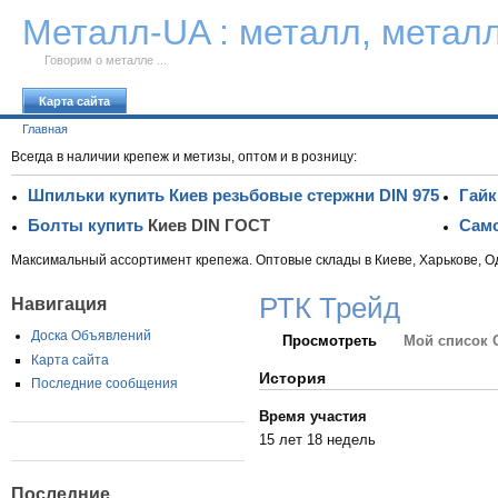
К тексту
Металл-UA : металл, метал
Говорим о металле ...
Карта сайта
Главная
Всегда в наличии крепеж и метизы, оптом и в розницу:
Шпильки купить Киев резьбовые стержни DIN 975
Гайк
Болты купить
Киев DIN ГОСТ
Само
Максимальный ассортимент крепежа. Оптовые склады в Киеве, Харькове, О
РТК Трейд
Навигация
Доска Объявлений
Просмотреть
Мой список 
Карта сайта
История
Последние сообщения
Время участия
15 лет 18 недель
Последние