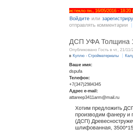
истекло пн., 16/05/2016 - 18:20
Войдите
или
зарегистрир
отправлять комментарии
ДСП УФА Толщина 
Опубликовано Гость в чт., 21/11/
в
Куплю - Стройматериалы
Кал
Ваше имя:
dspufa
Телефон:
+7(347)2984345
Адрес e-mail:
attareep3411arm@mail.ru
Хотим предложить ДСП 
производим фанеру и 
(ДСП) Древесноструже
шлифованная, 3500*1