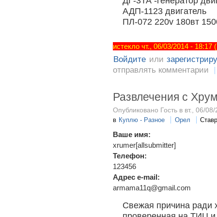
ДГ-3ТА -генератор дви
АДП-1123 двигатель
ПЛ-072 220v 180вт 150
истекло чт., 06/03/2014 - 18:17
Войдите
или
зарегистрир
отправлять комментарии
Развлечения с Хру
Опубликовано Гость в вт., 06/08/
в
Куплю - Разное
Орел
Ставр
Ваше имя:
xrumer[allsubmitter]
Телефон:
123456
Адрес e-mail:
armama11q@gmail.com
Свежая причина ради х
проверенная на ТИЦ и 