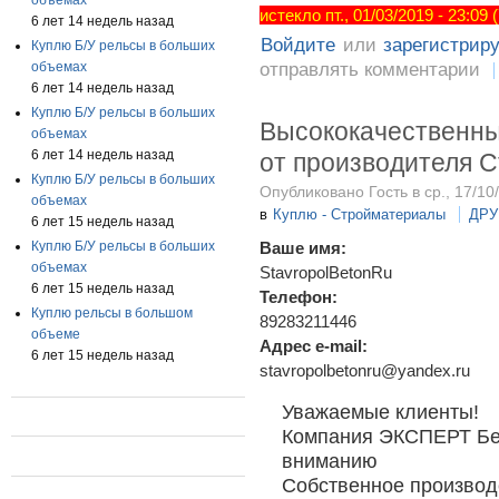
истекло пт., 01/03/2019 - 23:09
6 лет 14 недель назад
Войдите
или
зарегистрир
Куплю Б/У рельсы в больших
объемах
отправлять комментарии
6 лет 14 недель назад
Куплю Б/У рельсы в больших
Высококачественны
объемах
6 лет 14 недель назад
от производителя 
Куплю Б/У рельсы в больших
Опубликовано Гость в ср., 17/10
объемах
в
Куплю - Стройматериалы
ДРУ
6 лет 15 недель назад
Куплю Б/У рельсы в больших
Ваше имя:
объемах
StavropolBetonRu
6 лет 15 недель назад
Телефон:
Куплю рельсы в большом
89283211446
объеме
Адрес e-mail:
6 лет 15 недель назад
stavropolbetonru@yandex.ru
Уважаемые клиенты!
Компания ЭКСПЕРТ Бе
вниманию
Собственное производ