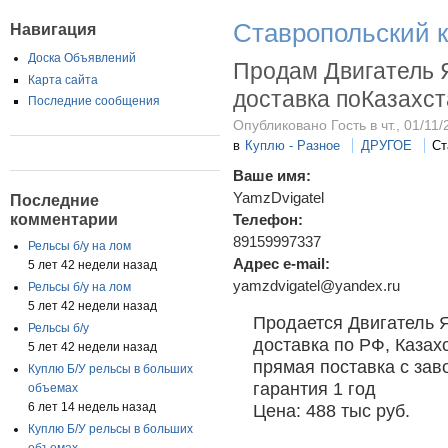
Ставропольский 
Навигация
Доска Объявлений
Продам Двигатель 
Карта сайта
доставка поКазахст
Последние сообщения
Опубликовано Гость в чт., 01/11/
в
Куплю - Разное
ДРУГОЕ
Ст
Ваше имя:
YamzDvigatel
Последние
комментарии
Телефон:
89159997337
Рельсы б/у на лом
Адрес e-mail:
5 лет 42 недели назад
yamzdvigatel@yandex.ru
Рельсы б/у на лом
5 лет 42 недели назад
Продается Двигатель
Рельсы б/у
доставка по РФ, Казах
5 лет 42 недели назад
прямая поставка с за
Куплю Б/У рельсы в больших
гарантия 1 год
объемах
Цена: 488 тыс руб.
6 лет 14 недель назад
Куплю Б/У рельсы в больших
объемах