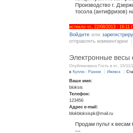
Производство г. Дзерж
тосола (антифризов) н
истекло чт., 22/08/2013 - 16:11
Войдите
или
зарегистрир
отправлять комментарии
Электронные весы с
Опубликовано Гость в чт., 15/11/
в
Куплю - Разное
Ижевск
Ста
Ваше имя:
bloksis
Телефон:
123456
Адрес e-mail:
blokbloksispk@mail.ru
Продам пульт к весам б
---