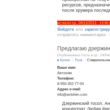
ресурсов, предназначе
после хрумера послед
истекло ср., 04/12/2013 - 13:40
Войдите
или
зарегистрир
отправлять комментарии
Предлагаю дзержин
Опубликовано Гость в ср., 24/04/
в
Куплю
Руза
Ставропольски
Ваше имя:
Автохим
Телефон:
8-950-352-77-04
Адрес e-mail:
info@avtohim.com
Дзержинский тосол. Ан
концентрат. Любая фас