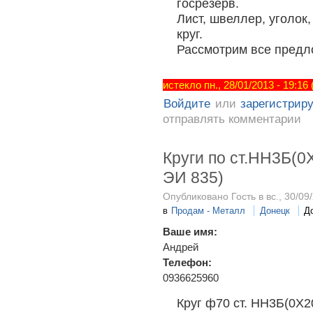
госрезерв.
Лист, швеллер, уголок,
круг.
Рассмотрим все предл
истекло пн., 28/01/2013 - 19:16
Войдите
или
зарегистрир
отправлять комментарии
Круги по ст.НН3Б(0
ЭИ 835)
Опубликовано Гость в вс., 30/09/
в
Продам - Металл
Донецк
Д
Ваше имя:
Андрей
Телефон:
0936625960
Круг ф70 ст. НН3Б(0Х2