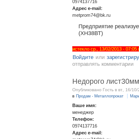
0974137716
Адрес e-mail:
metprom74@bk.ru
Предприятие реализует
(ХН38ВТ)
истекло ср., 13/02/2013 - 07:05
Войдите
или
зарегистрир
отправлять комментарии
Недорого лист30м
Опубликовано Гость в вт., 16/10/
в
Продам - Металлопрокат
Мар
Ваше имя:
менеджер
Телефон:
0974137716
Адрес e-mail: