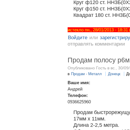
Круг ф120 ст. НН3Б(0Х
Круг ф150 ст. НН3Б(0Х
Квадрат 180 ст. НН3Б(
истекло пн., 28/01/2013 - 18:31
Войдите
или
зарегистрир
отправлять комментарии
Продам полосу р6м
Опубликовано Гость в вс., 30/09/
в
Продам - Металл
Донецк
Д
Ваше имя:
Андрей
Телефон:
0936625960
Продам быстрорежущую
17мм х 11мм.
Длина 2-2,5 метра.