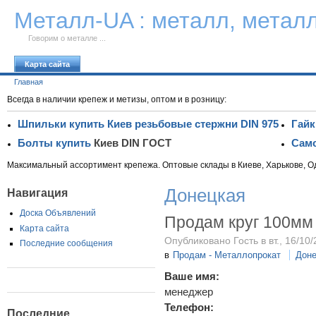
К тексту
Металл-UA : металл, метал
Говорим о металле ...
Карта сайта
Главная
Всегда в наличии крепеж и метизы, оптом и в розницу:
Шпильки купить Киев резьбовые стержни DIN 975
Гайк
Болты купить
Киев DIN ГОСТ
Само
Максимальный ассортимент крепежа. Оптовые склады в Киеве, Харькове, О
Донецкая
Навигация
Доска Объявлений
Продам круг 100мм 
Карта сайта
Опубликовано Гость в вт., 16/10/
Последние сообщения
в
Продам - Металлопрокат
Доне
Ваше имя:
менеджер
Телефон:
Последние