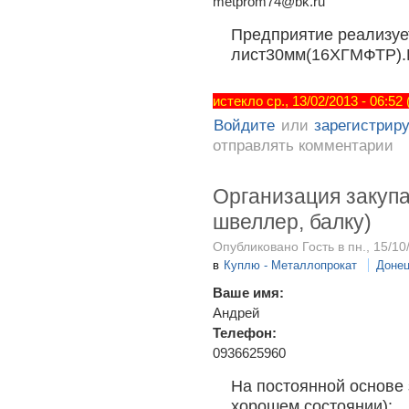
metprom74@bk.ru
Предприятие реализуе
лист30мм(16ХГМФТР).
истекло ср., 13/02/2013 - 06:52
Войдите
или
зарегистрир
отправлять комментарии
Организация закупа
швеллер, балку)
Опубликовано Гость в пн., 15/10
в
Куплю - Металлопрокат
Донец
Ваше имя:
Андрей
Телефон:
0936625960
На постоянной основе 
хорошем состоянии):