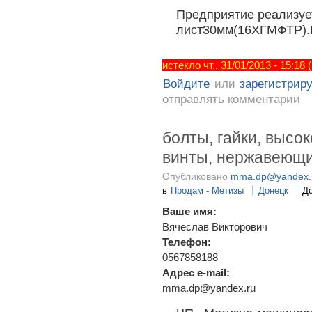
Предприятие реализуе
лист30мм(16ХГМФТР).
истекло чт., 31/01/2013 - 15:18
Войдите
или
зарегистрир
отправлять комментарии
болты, гайки, высо
винты, нержавеющи
Опубликовано
mma.dp@yandex.
в
Продам - Метизы
Донецк
Д
Ваше имя:
Вячеслав Викторович
Телефон:
0567858188
Адрес e-mail:
mma.dp@yandex.ru