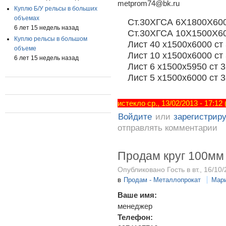
metprom74@bk.ru
Куплю Б/У рельсы в больших
объемах
Ст.30ХГСА 6Х1800Х60
6 лет 15 недель назад
Ст.30ХГСА 10Х1500Х6
Куплю рельсы в большом
Лист 40 х1500х6000 ст
объеме
Лист 10 х1500х6000 ст
6 лет 15 недель назад
Лист 6 х1500х5950 ст 3
Лист 5 х1500х6000 ст 3
истекло ср., 13/02/2013 - 17:12
Войдите
или
зарегистрир
отправлять комментарии
Продам круг 100мм 
Опубликовано Гость в вт., 16/10/
в
Продам - Металлопрокат
Мар
Ваше имя:
менеджер
Телефон: