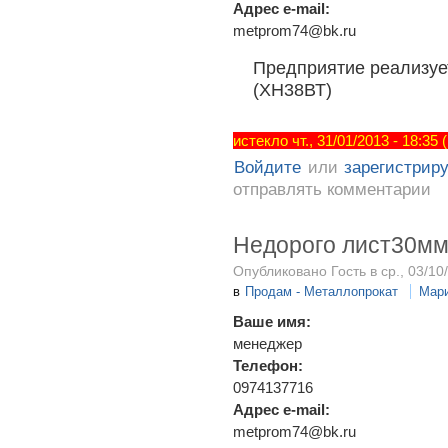
Адрес e-mail:
metprom74@bk.ru
Предприятие реализует
(ХН38ВТ)
истекло чт., 31/01/2013 - 18:35
Войдите
или
зарегистрир
отправлять комментарии
Недорого лист30м
Опубликовано Гость в ср., 03/10
в
Продам - Металлопрокат
Мар
Ваше имя:
менеджер
Телефон:
0974137716
Адрес e-mail:
metprom74@bk.ru