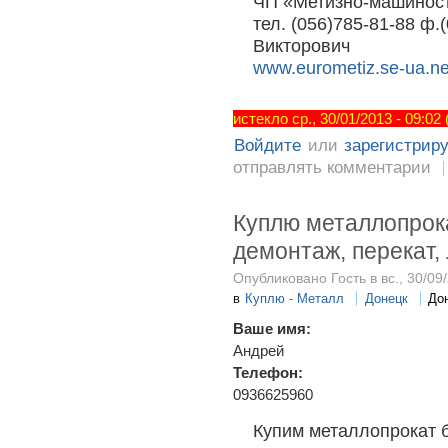
ЧП «Метизно-машинос
тел. (056)785-81-88 ф.
Викторович
www.eurometiz.se-ua.ne
истекло ср., 30/01/2013 - 09:02
Войдите
или
зарегистрир
отправлять комментарии
Куплю металлопрока
демонтаж, перекат,
Опубликовано Гость в вс., 30/09/
в
Куплю - Металл
Донецк
До
Ваше имя:
Андрей
Телефон:
0936625960
Купим металлопрокат б