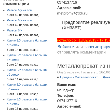
0974137716
комментарии
Адрес e-mail:
Рельсы б/у на лом
metprom74@bk.ru
5 лет 42 недели назад
Рельсы б/у на лом
Предприятие реализует
5 лет 42 недели назад
(ХН38ВТ)
Рельсы б/у
5 лет 42 недели назад
истекло ср., 13/02/2013 - 17:19
Куплю Б/У рельсы в больших
объемах
Войдите
или
зарегистрир
6 лет 14 недель назад
отправлять комментарии
Куплю Б/У рельсы в больших
объемах
Металлопрокат из 
6 лет 14 недель назад
Куплю Б/У рельсы в больших
Опубликовано Гость в вт., 16/10/
объемах
в
Продам - Металлопрокат
Доне
6 лет 14 недель назад
Ваше имя:
Куплю Б/У рельсы в больших
объемах
менеджер
6 лет 14 недель назад
Телефон:
Куплю Б/У рельсы в больших
0974137716
объемах
Адрес e-mail:
6 лет 15 недель назад