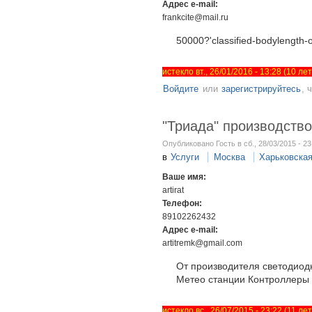
Адрес e-mail:
frankcite@mail.ru
50000?'classified-bodylength-o
истекло вт., 26/01/2016 - 13:28 (10 л
Войдите
или
зарегистрируйтесь
, 
"Триада" производств
Опубликовано Гость в сб., 28/03/2015 - 23
в
Услуги
Москва
Харьковска
Ваше имя:
artirat
Телефон:
89102262432
Адрес e-mail:
artitremk@gmail.com
От производителя светодиодн
Метео станции Контроллеры
истекло вс., 26/07/2015 - 23:22 (11 л