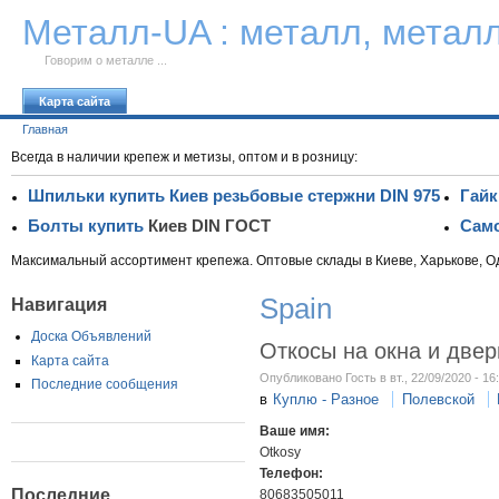
К тексту
Металл-UA : металл, метал
Говорим о металле ...
Карта сайта
Главная
Всегда в наличии крепеж и метизы, оптом и в розницу:
Шпильки купить Киев резьбовые стержни DIN 975
Гайк
Болты купить
Киев DIN ГОСТ
Само
Максимальный ассортимент крепежа. Оптовые склады в Киеве, Харькове, О
Spain
Навигация
Доска Объявлений
Oткосы на окна и двер
Карта сайта
Опубликовано Гость в вт., 22/09/2020 - 16
Последние сообщения
в
Куплю - Разное
Полевской
Ваше имя:
Otkosy
Телефон:
Последние
80683505011