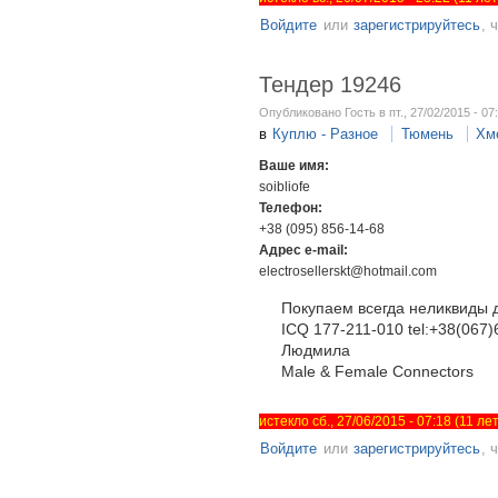
Войдите
или
зарегистрируйтесь
, 
Тендер 19246
Опубликовано Гость в пт., 27/02/2015 - 07
в
Куплю - Разное
Тюмень
Хм
Ваше имя:
soibliofe
Телефон:
+38 (095) 856-14-68
Адрес e-mail:
electrosellerskt@hotmail.com
Покупаем всегда неликвиды д
ICQ 177-211-010 tel:+38(067
Людмила
Male & Female Connectors
истекло сб., 27/06/2015 - 07:18 (11 л
Войдите
или
зарегистрируйтесь
, 