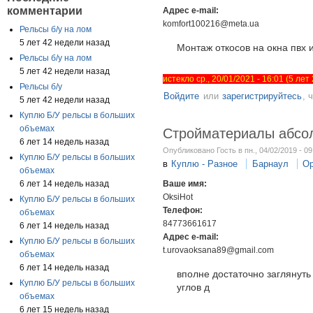
комментарии
Адрес e-mail:
komfort100216@meta.ua
Рельсы б/у на лом
5 лет 42 недели назад
Монтаж откосов на окна пвх 
Рельсы б/у на лом
5 лет 42 недели назад
истекло ср., 20/01/2021 - 16:01 (5 ле
Рельсы б/у
Войдите
или
зарегистрируйтесь
, 
5 лет 42 недели назад
Куплю Б/У рельсы в больших
объемах
Стройматериалы абсол
6 лет 14 недель назад
Опубликовано Гость в пн., 04/02/2019 - 09
Куплю Б/У рельсы в больших
в
Куплю - Разное
Барнаул
Ор
объемах
6 лет 14 недель назад
Ваше имя:
OksiHot
Куплю Б/У рельсы в больших
Телефон:
объемах
84773661617
6 лет 14 недель назад
Адрес e-mail:
Куплю Б/У рельсы в больших
t.urovaoksana89@gmail.com
объемах
6 лет 14 недель назад
вполне достаточно заглянуть
Куплю Б/У рельсы в больших
углов д
объемах
6 лет 15 недель назад