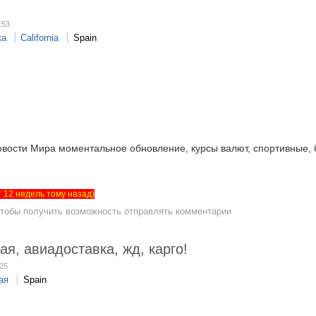
:53
ка
California
Spain
овости Мира моментальное обновление, курсы валют, спортивные
ет 12 недель тому назад)
чтобы получить возможность отправлять комментарии
ая, авиадоставка, жд, карго!
:25
ая
Spain