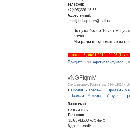
Телефон:
+7(495)228-45-66
Адрес e-mail:
dmitrij-belogorcev@mail.ru
Вот уже более 10 лет мы ус
Китая.
Мы рады предложить вам свои
истекло сб., 08/11/2014 - 04:25 (11 л
Войдите
или
зарегистрируйтесь
, 
vNGFiqmM
Опубликовано Гость в ср., 09/04/2014 - 18
в
Продам - Крепеж
Продам - Ме
Продам - Метизы
Услуги
Пр
Ваше имя:
statii dumitriu
Телефон:
NbJsgPbboGiAJGvlgyQ
Адрес e-mail: