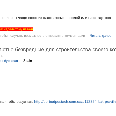
исполняют чаще всего из пластиковых панелей или гипсокартона.
т 28 недель тому назад)
чтобы получить возможность отправлять комментарии
Читать далее
ютно безвредные для строительства своего ко
:47
енбургская
Spain
 на чтобы разузнать
http://pp-budpostach.com.ua/a112324-kak-pravilno