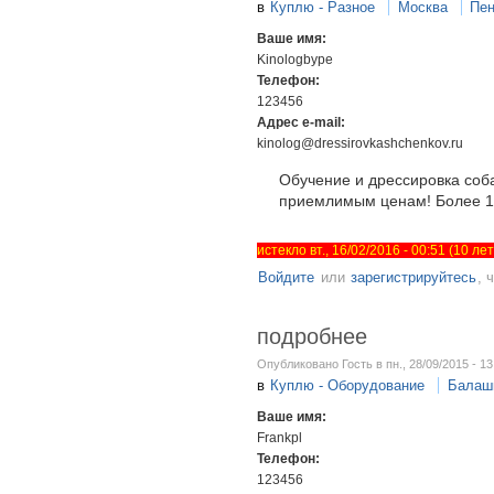
в
Куплю - Разное
Москва
Пен
Ваше имя:
Kinologbype
Телефон:
123456
Адрес e-mail:
kinolog@dressirovkashchenkov.ru
Обучение и дрессировка соб
приемлимым ценам! Более 14
истекло вт., 16/02/2016 - 00:51 (10 л
Войдите
или
зарегистрируйтесь
, 
подробнее
Опубликовано Гость в пн., 28/09/2015 - 13
в
Куплю - Оборудование
Балаш
Ваше имя:
Frankpl
Телефон:
123456