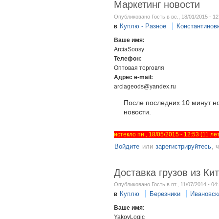
Маркетинг новости
Опубликовано Гость в вс., 18/01/2015 - 12
в
Куплю - Разное
Константинов
Ваше имя:
ArciaSoosy
Телефон:
Оптовая торговля
Адрес e-mail:
arciageods@yandex.ru
После последних 10 минут н
новости.
истекло пн., 18/05/2015 - 12:53 (11 л
Войдите
или
зарегистрируйтесь
, 
Доставка грузов из Кит
Опубликовано Гость в пт., 11/07/2014 - 04
в
Куплю
Березники
Ивановск
Ваше имя:
YakovLogic