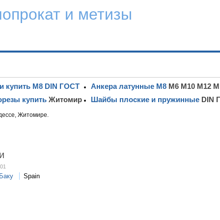
лопрокат и метизы
и купить М8 DIN ГОСТ
Анкера латунные М8
М6 М10 М12 М
резы купить
Житомир
Шайбы плоские и пружинные
DIN 
дессе, Житомире.
и
:01
Баку
Spain