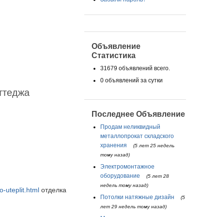
Объявление
Статистика
31679 объявлений всего.
0 объявлений за сутки
ттеджа
Последнее Объявление
Продам неликвидный
металлопрокат складского
хранения
(5 лет 25 недель
тому назад)
Электромонтажное
оборудование
(5 лет 28
недель тому назад)
-uteplit.html
отделка
Потолки натяжные дизайн
(5
лет 29 недель тому назад)