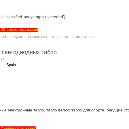
k':'classified-bodylength-exceeded');
ет 28 недель тому назад)
чтобы получить возможность отправлять комментарии
о светодиодных табло
:22
я
Spain
ые электронные табло, табло валют, табло для спорта, бегущие стр
ет 2 недели тому назад)