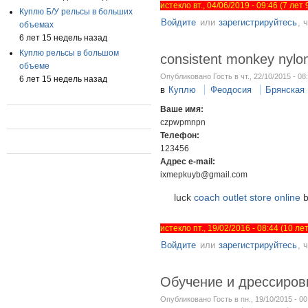
истекло вт., 04/06/2019 - 09:46 (7 лет
Куплю Б/У рельсы в больших
Войдите
или
зарегистрируйтесь
, 
объемах
6 лет 15 недель назад
Куплю рельсы в большом
consistent monkey nylo
объеме
Опубликовано Гость в чт., 22/10/2015 - 08
6 лет 15 недель назад
в
Куплю
Феодосия
Брянская
Ваше имя:
czpwpmnpn
Телефон:
123456
Адрес e-mail:
ixmepkuyb@gmail.com
luck
coach outlet store online
b
истекло пт., 19/02/2016 - 08:44 (10 л
Войдите
или
зарегистрируйтесь
, 
Обучение и дрессиров
Опубликовано Гость в пн., 19/10/2015 - 00