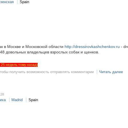
зенская
Spain
ак в Москве и Московской области
http://dressirovkashchenkov.ru
- dr
8 довольных владельцев взрослых собак и щенков.
ет 25 недель тому назад)
чтобы получить возможность отправлять комментарии
Читать далее
:28
иха
Madrid
Spain