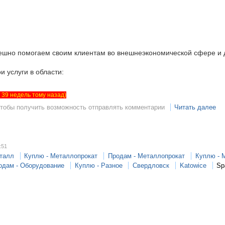
пешно помогаем своим клиентам во внешнеэкономической сфере и 
 услуги в области:
ет 39 недель тому назад)
чтобы получить возможность отправлять комментарии
Читать далее
:51
талл
Куплю - Металлопрокат
Продам - Металлопрокат
Куплю - 
одам - Оборудование
Куплю - Разное
Свердловск
Katowice
Sp